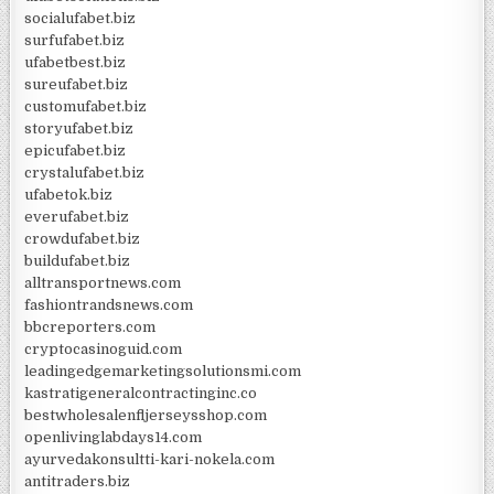
socialufabet.biz
surfufabet.biz
ufabetbest.biz
sureufabet.biz
customufabet.biz
storyufabet.biz
epicufabet.biz
crystalufabet.biz
ufabetok.biz
everufabet.biz
crowdufabet.biz
buildufabet.biz
alltransportnews.com
fashiontrandsnews.com
bbcreporters.com
cryptocasinoguid.com
leadingedgemarketingsolutionsmi.com
kastratigeneralcontractinginc.co
bestwholesalenfljerseysshop.com
openlivinglabdays14.com
ayurvedakonsultti-kari-nokela.com
antitraders.biz