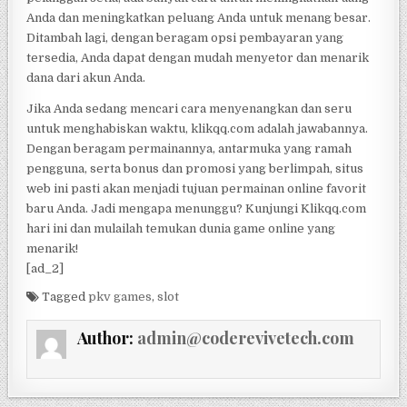
Anda dan meningkatkan peluang Anda untuk menang besar.
Ditambah lagi, dengan beragam opsi pembayaran yang
tersedia, Anda dapat dengan mudah menyetor dan menarik
dana dari akun Anda.
Jika Anda sedang mencari cara menyenangkan dan seru
untuk menghabiskan waktu, klikqq.com adalah jawabannya.
Dengan beragam permainannya, antarmuka yang ramah
pengguna, serta bonus dan promosi yang berlimpah, situs
web ini pasti akan menjadi tujuan permainan online favorit
baru Anda. Jadi mengapa menunggu? Kunjungi Klikqq.com
hari ini dan mulailah temukan dunia game online yang
menarik!
[ad_2]
Tagged
pkv games
,
slot
Author:
admin@coderevivetech.com