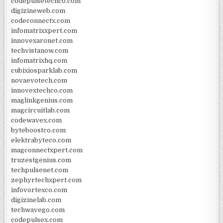
codepulsetechco.com
digizineweb.com
codeconnectx.com
infomatrixxpert.com
innovexaronet.com
techvistanow.com
infomatrixhq.com
cubixiosparklab.com
novaevotech.com
innovextechco.com
maglinkgenius.com
magcircuitlab.com
codewavex.com
byteboostco.com
elektrabyteco.com
magconnectxpert.com
truzestgenius.com
techpulsenet.com
zephyrtechxpert.com
infovortexco.com
digizinelab.com
techwavego.com
codepulsex.com