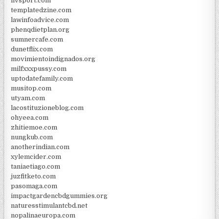
fivsport.com
templatedzine.com
lawinfoadvice.com
phenqdietplan.org
sumnercafe.com
dunetflix.com
movimientoindignados.org
milfxxxpussy.com
uptodatefamily.com
musitop.com
utyam.com
lacostituzioneblog.com
ohyeea.com
zhitiemoe.com
nungkub.com
anotherindian.com
xylemcider.com
taniaetiago.com
juzfitketo.com
pasomaga.com
impactgardencbdgummies.org
naturesstimulantcbd.net
nopalinaeuropa.com