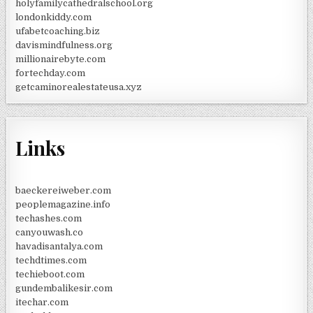
holyfamilycathedralschool.org
londonkiddy.com
ufabetcoaching.biz
davismindfulness.org
millionairebyte.com
fortechday.com
getcaminorealestateusa.xyz
Links
baeckereiweber.com
peoplemagazine.info
techashes.com
canyouwash.co
havadisantalya.com
techdtimes.com
techieboot.com
gundembalikesir.com
itechar.com