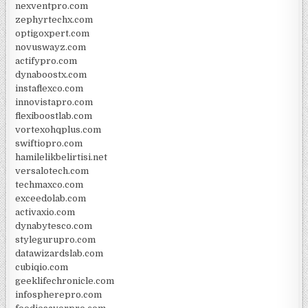
nexventpro.com
zephyrtechx.com
optigoxpert.com
novuswayz.com
actifypro.com
dynaboostx.com
instaflexco.com
innovistapro.com
flexiboostlab.com
vortexohqplus.com
swiftiopro.com
hamilelikbelirtisi.net
versalotech.com
techmaxco.com
exceedolab.com
activaxio.com
dynabytesco.com
stylegurupro.com
datawizardslab.com
cubiqio.com
geeklifechronicle.com
infospherepro.com