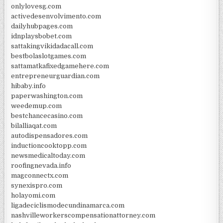
onlylovesg.com
activedesenvolvimento.com
dailyhubpages.com
idnplaysbobet.com
sattakingvikidadacall.com
bestbolaslotgames.com
sattamatkafixedgamehere.com
entrepreneurguardian.com
hibaby.info
paperwashington.com
weedemup.com
bestchancecasino.com
bilalliaqat.com
autodispensadores.com
inductioncooktopp.com
newsmedicaltoday.com
roofingnevada.info
magconnectx.com
synexispro.com
holayomi.com
ligadeciclismodecundinamarca.com
nashvilleworkerscompensationattorney.com