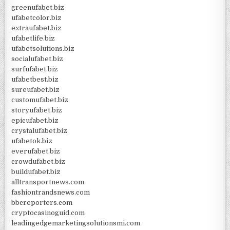
greenufabet.biz
ufabetcolor.biz
extraufabet.biz
ufabetlife.biz
ufabetsolutions.biz
socialufabet.biz
surfufabet.biz
ufabetbest.biz
sureufabet.biz
customufabet.biz
storyufabet.biz
epicufabet.biz
crystalufabet.biz
ufabetok.biz
everufabet.biz
crowdufabet.biz
buildufabet.biz
alltransportnews.com
fashiontrandsnews.com
bbcreporters.com
cryptocasinoguid.com
leadingedgemarketingsolutionsmi.com