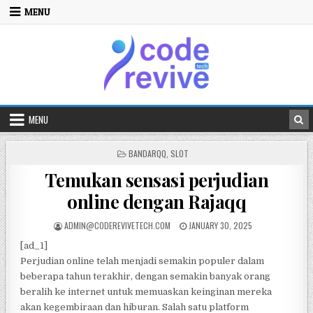
Skip to content
MENU
MENU
POSTED IN
BANDARQQ
,
SLOT
Temukan sensasi perjudian
online dengan Rajaqq
POSTED BY
POSTED ON
ADMIN@CODEREVIVETECH.COM
JANUARY 30, 2025
[ad_1]
Perjudian online telah menjadi semakin populer dalam
beberapa tahun terakhir, dengan semakin banyak orang
beralih ke internet untuk memuaskan keinginan mereka
akan kegembiraan dan hiburan. Salah satu platform