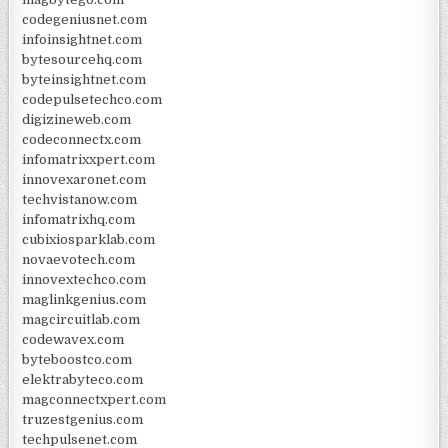
codegeniusnet.com
infoinsightnet.com
bytesourcehq.com
byteinsightnet.com
codepulsetechco.com
digizineweb.com
codeconnectx.com
infomatrixxpert.com
innovexaronet.com
techvistanow.com
infomatrixhq.com
cubixiosparklab.com
novaevotech.com
innovextechco.com
maglinkgenius.com
magcircuitlab.com
codewavex.com
byteboostco.com
elektrabyteco.com
magconnectxpert.com
truzestgenius.com
techpulsenet.com