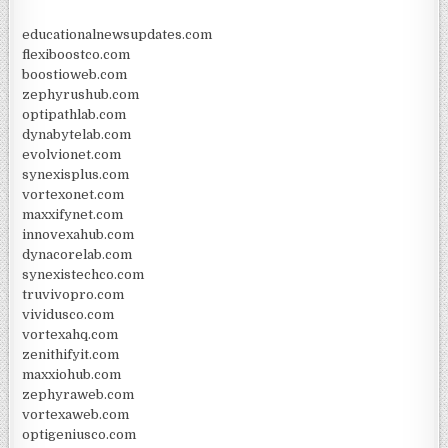
educationalnewsupdates.com
flexiboostco.com
boostioweb.com
zephyrushub.com
optipathlab.com
dynabytelab.com
evolvionet.com
synexisplus.com
vortexonet.com
maxxifynet.com
innovexahub.com
dynacorelab.com
synexistechco.com
truvivopro.com
vividusco.com
vortexahq.com
zenithifyit.com
maxxiohub.com
zephyraweb.com
vortexaweb.com
optigeniusco.com