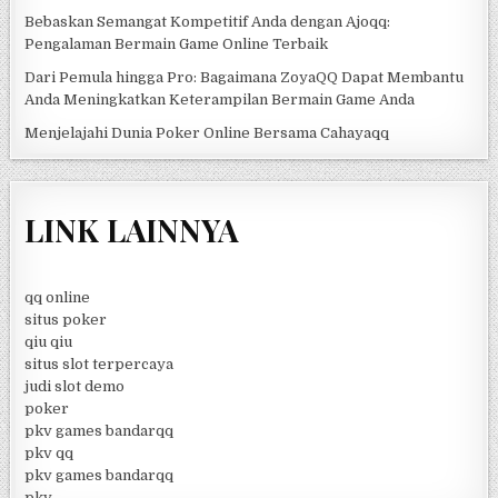
Bebaskan Semangat Kompetitif Anda dengan Ajoqq:
Pengalaman Bermain Game Online Terbaik
Dari Pemula hingga Pro: Bagaimana ZoyaQQ Dapat Membantu
Anda Meningkatkan Keterampilan Bermain Game Anda
Menjelajahi Dunia Poker Online Bersama Cahayaqq
LINK LAINNYA
qq online
situs poker
qiu qiu
situs slot terpercaya
judi slot demo
poker
pkv games bandarqq
pkv qq
pkv games bandarqq
pkv