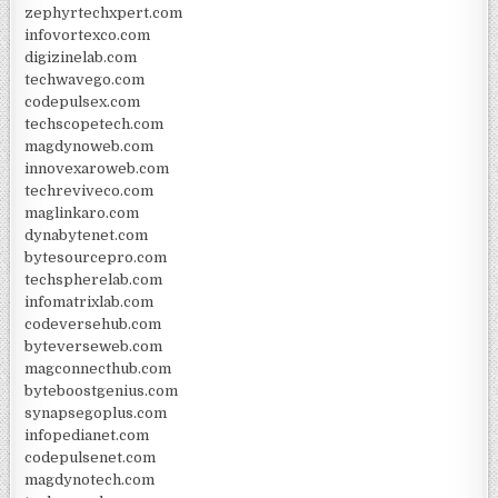
zephyrtechxpert.com
infovortexco.com
digizinelab.com
techwavego.com
codepulsex.com
techscopetech.com
magdynoweb.com
innovexaroweb.com
techreviveco.com
maglinkaro.com
dynabytenet.com
bytesourcepro.com
techspherelab.com
infomatrixlab.com
codeversehub.com
byteverseweb.com
magconnecthub.com
byteboostgenius.com
synapsegoplus.com
infopedianet.com
codepulsenet.com
magdynotech.com