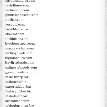
havadisantalya.com
techdtimes.com
techieboot.com
gundembalikesir.com
itechar.com
yesbold.com
healthhubzone.com
ebaraat.com
techjuiced.com
byteboosttech.com
magnexushub.com
virtuogoweb.com
biglotshours.com
buyliraglutide.com
onlinesafemeds.com
gyanibhandar.com
ufabetwarp.biz
ufabetclip.biz
expertufabet.biz
fantasyufabet.biz
ufabetsiam.biz
swissufabet.biz
ufabetbusiness.biz