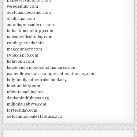
paperwashington.com
weedemup.com
bestchancecasino.com
bilalliaqat.com
autodispensadores.com
inductioncooktopp.com
newsmedicaltoday.com
roofingnevada.info
magconnectx.com
synexispro.com
holayomi.com
ligadeciclismodecundinamarca.com
nashvilleworkerscompensationattorney.com
holyfamilycathedralschool.org
londonkiddy.com
ufabetcoaching.biz
davismindfulness.org
millionairebyte.com
fortechday.com
getcaminorealestateusa.xyz