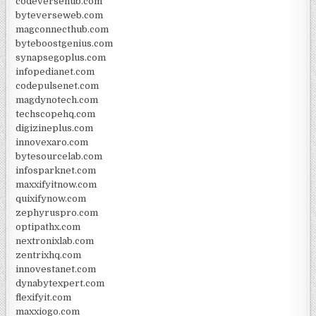
codeversehub.com
byteverseweb.com
magconnecthub.com
byteboostgenius.com
synapsegoplus.com
infopedianet.com
codepulsenet.com
magdynotech.com
techscopehq.com
digizineplus.com
innovexaro.com
bytesourcelab.com
infosparknet.com
maxxifyitnow.com
quixifynow.com
zephyruspro.com
optipathx.com
nextronixlab.com
zentrixhq.com
innovestanet.com
dynabytexpert.com
flexifyit.com
maxxiogo.com