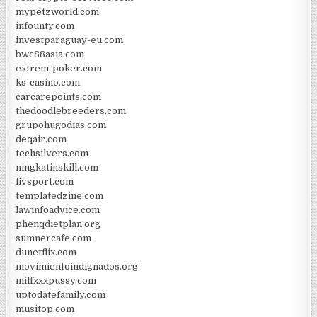
mypetzworld.com
infounty.com
investparaguay-eu.com
bwc88asia.com
extrem-poker.com
ks-casino.com
carcarepoints.com
thedoodlebreeders.com
grupohugodias.com
deqair.com
techsilvers.com
ningkatinskill.com
fivsport.com
templatedzine.com
lawinfoadvice.com
phenqdietplan.org
sumnercafe.com
dunetflix.com
movimientoindignados.org
milfxxxpussy.com
uptodatefamily.com
musitop.com