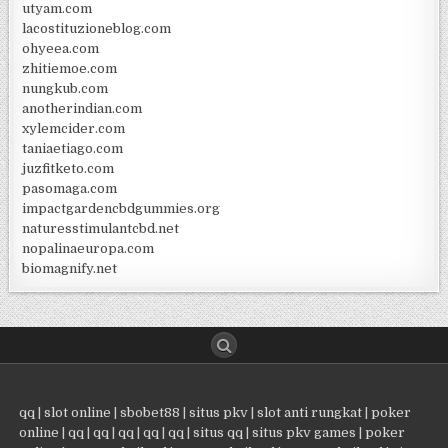
utyam.com
lacostituzioneblog.com
ohyeea.com
zhitiemoe.com
nungkub.com
anotherindian.com
xylemcider.com
taniaetiago.com
juzfitketo.com
pasomaga.com
impactgardencbdgummies.org
naturesstimulantcbd.net
nopalinaeuropa.com
biomagnify.net
qq
|
slot online
|
sbobet88
|
situs pkv
|
slot anti rungkat
|
poker
online
|
qq
|
qq
|
qq
|
qq
|
qq
|
situs qq
|
situs pkv games
|
poker