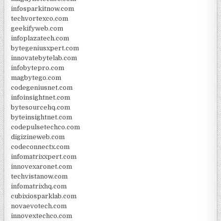
infosparkitnow.com
techvortexco.com
geekifyweb.com
infoplazatech.com
bytegeniusxpert.com
innovatebytelab.com
infobytepro.com
magbytego.com
codegeniusnet.com
infoinsightnet.com
bytesourcehq.com
byteinsightnet.com
codepulsetechco.com
digizineweb.com
codeconnectx.com
infomatrixxpert.com
innovexaronet.com
techvistanow.com
infomatrixhq.com
cubixiosparklab.com
novaevotech.com
innovextechco.com