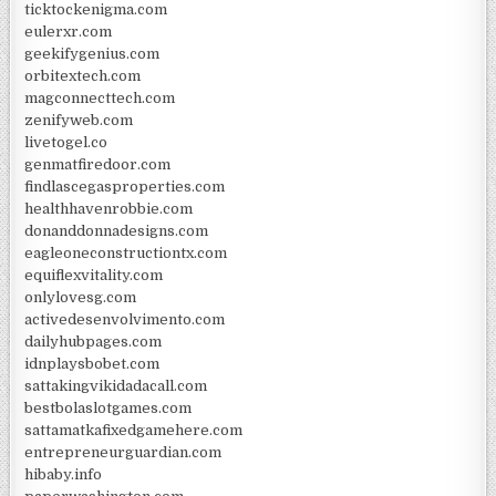
ticktockenigma.com
eulerxr.com
geekifygenius.com
orbitextech.com
magconnecttech.com
zenifyweb.com
livetogel.co
genmatfiredoor.com
findlascegasproperties.com
healthhavenrobbie.com
donanddonnadesigns.com
eagleoneconstructiontx.com
equiflexvitality.com
onlylovesg.com
activedesenvolvimento.com
dailyhubpages.com
idnplaysbobet.com
sattakingvikidadacall.com
bestbolaslotgames.com
sattamatkafixedgamehere.com
entrepreneurguardian.com
hibaby.info