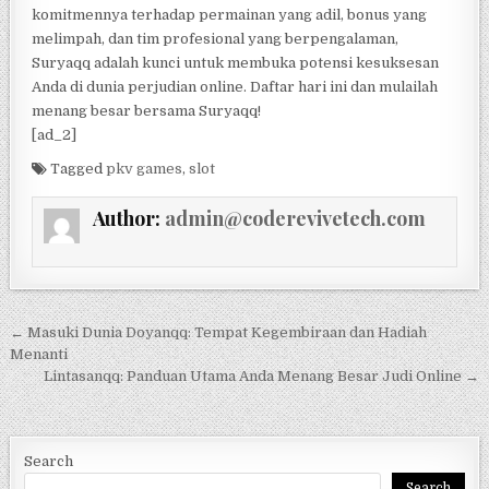
komitmennya terhadap permainan yang adil, bonus yang
melimpah, dan tim profesional yang berpengalaman,
Suryaqq adalah kunci untuk membuka potensi kesuksesan
Anda di dunia perjudian online. Daftar hari ini dan mulailah
menang besar bersama Suryaqq!
[ad_2]
Tagged
pkv games
,
slot
Author:
admin@coderevivetech.com
Post navigation
← Masuki Dunia Doyanqq: Tempat Kegembiraan dan Hadiah
Menanti
Lintasanqq: Panduan Utama Anda Menang Besar Judi Online →
Search
Search