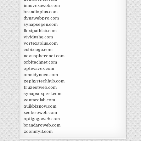
innovexaweb.com
brandioplus.com
dynawebpro.com
synapsegen.com
flexipathlab.com
vividushq.com
vortexaplus.com
cubixiogo.com
novuspherenet.com
orbitechnet.com
optiwavex.com
omnidynoco.com
zephyrtechhub.com
truzestweb.com
synapsexpert.com
zentarolab.com
quikbiznow.com
xceleroweb.com
optigogoweb.com
brandaroweb.com
zoomifyit.com