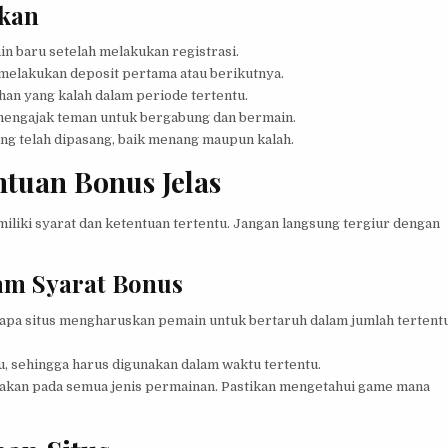
ikan
n baru setelah melakukan registrasi.
 melakukan deposit pertama atau berikutnya.
uhan yang kalah dalam periode tertentu.
l mengajak teman untuk bergabung dan bermain.
ang telah dipasang, baik menang maupun kalah.
tuan Bonus Jelas
emiliki syarat dan ketentuan tertentu. Jangan langsung tergiur dengan
am Syarat Bonus
rapa situs mengharuskan pemain untuk bertaruh dalam jumlah tertent
ku, sehingga harus digunakan dalam waktu tertentu.
unakan pada semua jenis permainan. Pastikan mengetahui game mana