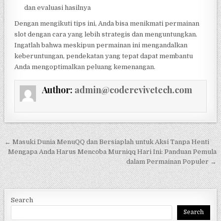
dan evaluasi hasilnya
Dengan mengikuti tips ini, Anda bisa menikmati permainan
slot dengan cara yang lebih strategis dan menguntungkan.
Ingatlah bahwa meskipun permainan ini mengandalkan
keberuntungan, pendekatan yang tepat dapat membantu
Anda mengoptimalkan peluang kemenangan.
Author:
admin@coderevivetech.com
Post navigation
← Masuki Dunia MenuQQ dan Bersiaplah untuk Aksi Tanpa Henti
Mengapa Anda Harus Mencoba Murniqq Hari Ini: Panduan Pemula
dalam Permainan Populer →
Search
Search