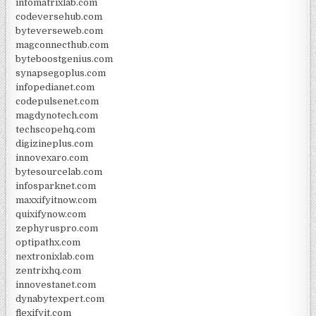
infomatrixlab.com
codeversehub.com
byteverseweb.com
magconnecthub.com
byteboostgenius.com
synapsegoplus.com
infopedianet.com
codepulsenet.com
magdynotech.com
techscopehq.com
digizineplus.com
innovexaro.com
bytesourcelab.com
infosparknet.com
maxxifyitnow.com
quixifynow.com
zephyruspro.com
optipathx.com
nextronixlab.com
zentrixhq.com
innovestanet.com
dynabytexpert.com
flexifyit.com