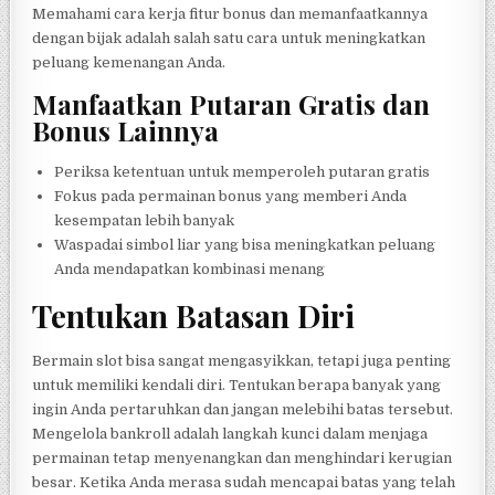
Memahami cara kerja fitur bonus dan memanfaatkannya
dengan bijak adalah salah satu cara untuk meningkatkan
peluang kemenangan Anda.
Manfaatkan Putaran Gratis dan
Bonus Lainnya
Periksa ketentuan untuk memperoleh putaran gratis
Fokus pada permainan bonus yang memberi Anda
kesempatan lebih banyak
Waspadai simbol liar yang bisa meningkatkan peluang
Anda mendapatkan kombinasi menang
Tentukan Batasan Diri
Bermain slot bisa sangat mengasyikkan, tetapi juga penting
untuk memiliki kendali diri. Tentukan berapa banyak yang
ingin Anda pertaruhkan dan jangan melebihi batas tersebut.
Mengelola bankroll adalah langkah kunci dalam menjaga
permainan tetap menyenangkan dan menghindari kerugian
besar. Ketika Anda merasa sudah mencapai batas yang telah