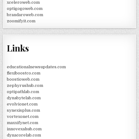
xceleroweb.com
optigogoweb.com
brandaroweb.com
zoomifyit.com
Links
educationalnewsupdates.com
flexiboostco.com
boostioweb.com
zephyrushub.com
optipathlab.com
dynabytelab.com
evolvionet.com
synexisplus.com
vortexonet.com
maxxifynet.com
innovexahub.com
dynacorelab.com