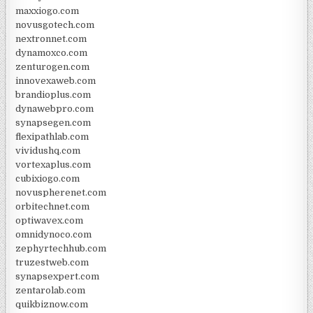
maxxiogo.com
novusgotech.com
nextronnet.com
dynamoxco.com
zenturogen.com
innovexaweb.com
brandioplus.com
dynawebpro.com
synapsegen.com
flexipathlab.com
vividushq.com
vortexaplus.com
cubixiogo.com
novuspherenet.com
orbitechnet.com
optiwavex.com
omnidynoco.com
zephyrtechhub.com
truzestweb.com
synapsexpert.com
zentarolab.com
quikbiznow.com