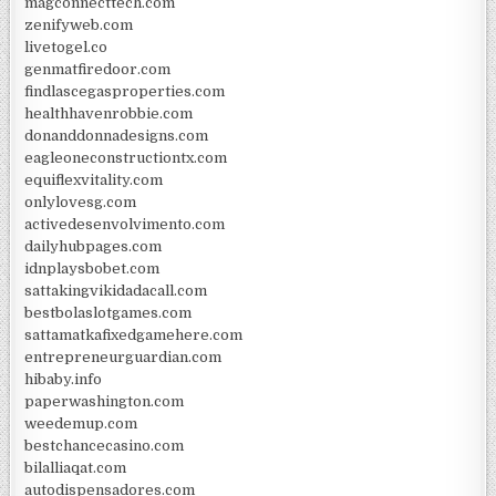
magconnecttech.com
zenifyweb.com
livetogel.co
genmatfiredoor.com
findlascegasproperties.com
healthhavenrobbie.com
donanddonnadesigns.com
eagleoneconstructiontx.com
equiflexvitality.com
onlylovesg.com
activedesenvolvimento.com
dailyhubpages.com
idnplaysbobet.com
sattakingvikidadacall.com
bestbolaslotgames.com
sattamatkafixedgamehere.com
entrepreneurguardian.com
hibaby.info
paperwashington.com
weedemup.com
bestchancecasino.com
bilalliaqat.com
autodispensadores.com