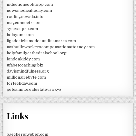
inductioncooktopp.com
newsmedicaltoday.com
roofingnevada.info
magconnectx.com
synexispro.com
holayomi.com
ligadeciclismodecundinamarca.com
nashvilleworkerscompensationattorney.com
holyfamilycathedralschool.org
londonkiddy.com
ufabetcoaching.biz
davismindfulness.org
millionairebyte.com
fortechday.com
getcaminorealestateusa.xyz
Links
baeckereiweber.com