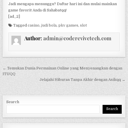
Jadi mengapa menunggu? Daftar hari ini dan mulai mainkan
game favorit Anda di Sahabatqq!
[ad_2]
Tagged
casino
,
judi bola
,
pkv games
,
slot
Author:
admin@coderevivetech.com
Post navigation
← Temukan Dunia Permainan Online yang Menyenangkan dengan
ITUQQ
Jelajahi Hiburan Tanpa Akhir dengan Asikqq →
Search
Search