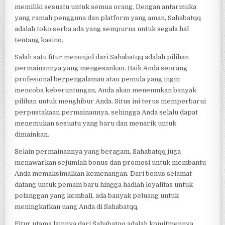
memiliki sesuatu untuk semua orang. Dengan antarmuka
yang ramah pengguna dan platform yang aman, Sahabatqq
adalah toko serba ada yang sempurna untuk segala hal
tentang kasino.
Salah satu fitur menonjol dari Sahabatqq adalah pilihan
permainannya yang mengesankan. Baik Anda seorang
profesional berpengalaman atau pemula yang ingin
mencoba keberuntungan, Anda akan menemukan banyak
pilihan untuk menghibur Anda. Situs ini terus memperbarui
perpustakaan permainannya, sehingga Anda selalu dapat
menemukan sesuatu yang baru dan menarik untuk
dimainkan.
Selain permainannya yang beragam, Sahabatqq juga
menawarkan sejumlah bonus dan promosi untuk membantu
Anda memaksimalkan kemenangan. Dari bonus selamat
datang untuk pemain baru hingga hadiah loyalitas untuk
pelanggan yang kembali, ada banyak peluang untuk
meningkatkan uang Anda di Sahabatqq.
Fitur utama lainnya dari Sahabatqq adalah komitmennya