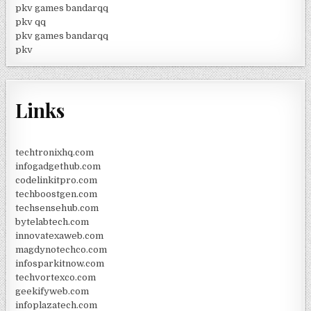
pkv games bandarqq
pkv qq
pkv games bandarqq
pkv
Links
techtronixhq.com
infogadgethub.com
codelinkitpro.com
techboostgen.com
techsensehub.com
bytelabtech.com
innovatexaweb.com
magdynotechco.com
infosparkitnow.com
techvortexco.com
geekifyweb.com
infoplazatech.com