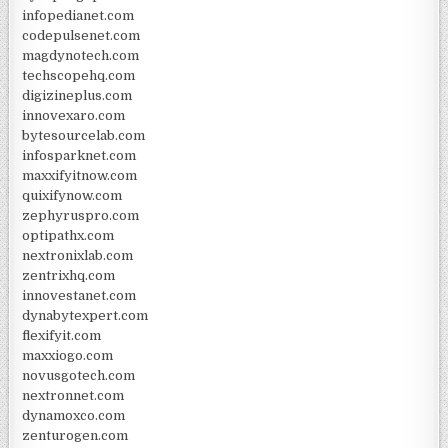
infopedianet.com
codepulsenet.com
magdynotech.com
techscopehq.com
digizineplus.com
innovexaro.com
bytesourcelab.com
infosparknet.com
maxxifyitnow.com
quixifynow.com
zephyruspro.com
optipathx.com
nextronixlab.com
zentrixhq.com
innovestanet.com
dynabytexpert.com
flexifyit.com
maxxiogo.com
novusgotech.com
nextronnet.com
dynamoxco.com
zenturogen.com