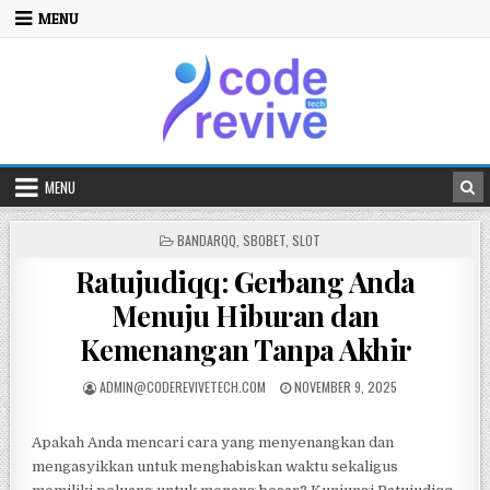
Skip to content
MENU
MENU
POSTED IN
BANDARQQ
,
SBOBET
,
SLOT
Ratujudiqq: Gerbang Anda
Menuju Hiburan dan
Kemenangan Tanpa Akhir
POSTED BY
POSTED ON
ADMIN@CODEREVIVETECH.COM
NOVEMBER 9, 2025
Apakah Anda mencari cara yang menyenangkan dan
mengasyikkan untuk menghabiskan waktu sekaligus