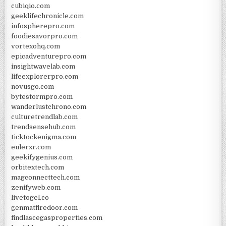
cubiqio.com
geeklifechronicle.com
infospherepro.com
foodiesavorpro.com
vortexohq.com
epicadventurepro.com
insightwavelab.com
lifeexplorerpro.com
novusgo.com
bytestormpro.com
wanderlustchrono.com
culturetrendlab.com
trendsensehub.com
ticktockenigma.com
eulerxr.com
geekifygenius.com
orbitextech.com
magconnecttech.com
zenifyweb.com
livetogel.co
genmatfiredoor.com
findlascegasproperties.com