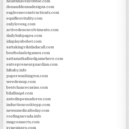
healthhavenrobbie.com
donanddonnadesigns.com
eagleoneconstructiontx.com
equiflexvitality.com
onlylovesg.com
activedesenvolvimento.com
dailyhubpages.com
idnplaysbobet.com
sattakingvikidadacall.com
bestbolaslotgames.com
sattamatkafixedgamehere.com
entrepreneurguardian.com
hibaby.info
paperwashington.com
weedemup.com
bestchancecasino.com
bilalliaqat.com
autodispensadores.com
inductioncooktopp.com
newsmedicaltoday.com
roofingnevada.info
magconnectx.com
synexispro.com