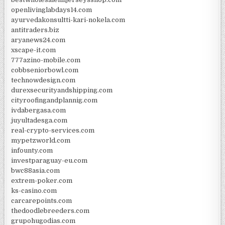
openlivinglabdays14.com
ayurvedakonsultti-kari-nokela.com
antitraders.biz
aryanews24.com
xscape-it.com
777azino-mobile.com
cobbseniorbowl.com
technowdesign.com
durexsecurityandshipping.com
cityroofingandplannig.com
ivdabergasa.com
juyultadesga.com
real-crypto-services.com
mypetzworld.com
infounty.com
investparaguay-eu.com
bwc88asia.com
extrem-poker.com
ks-casino.com
carcarepoints.com
thedoodlebreeders.com
grupohugodias.com