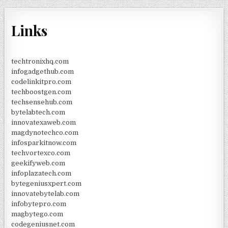
Links
techtronixhq.com
infogadgethub.com
codelinkitpro.com
techboostgen.com
techsensehub.com
bytelabtech.com
innovatexaweb.com
magdynotechco.com
infosparkitnow.com
techvortexco.com
geekifyweb.com
infoplazatech.com
bytegeniusxpert.com
innovatebytelab.com
infobytepro.com
magbytego.com
codegeniusnet.com