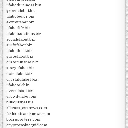
ufabetbusiness.biz
greenufabet.biz
ufabetcolor.biz
extraufabet.biz
ufabetlife.biz
ufabetsolutions.biz
socialufabet.biz
surfufabet.biz
ufabetbest.biz
sureufabet.biz
customufabet.biz
storyufabet.biz
epicufabet.biz
crystalufabet.biz
ufabetok.biz
everufabet.biz
crowdufabet.biz
buildufabet.biz
alltransportnews.com
fashiontrandsnews.com
bbcreporters.com
cryptocasinoguid.com