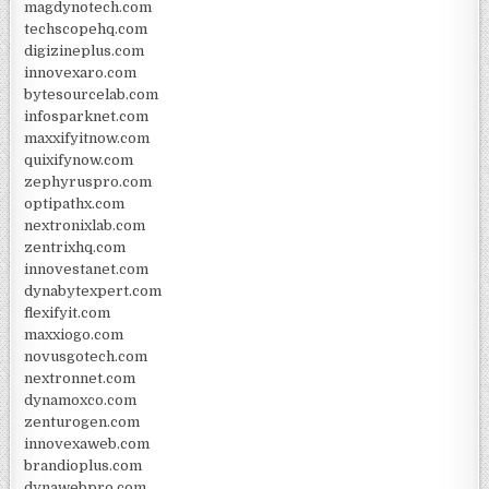
magdynotech.com
techscopehq.com
digizineplus.com
innovexaro.com
bytesourcelab.com
infosparknet.com
maxxifyitnow.com
quixifynow.com
zephyruspro.com
optipathx.com
nextronixlab.com
zentrixhq.com
innovestanet.com
dynabytexpert.com
flexifyit.com
maxxiogo.com
novusgotech.com
nextronnet.com
dynamoxco.com
zenturogen.com
innovexaweb.com
brandioplus.com
dynawebpro.com