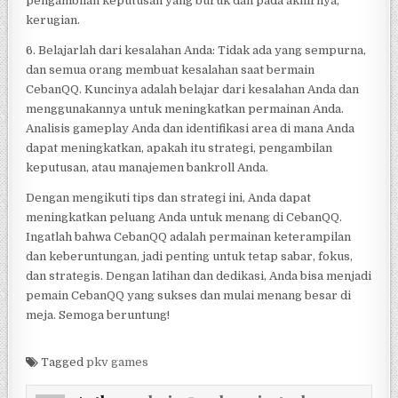
pengambilan keputusan yang buruk dan pada akhirnya,
kerugian.
6. Belajarlah dari kesalahan Anda: Tidak ada yang sempurna,
dan semua orang membuat kesalahan saat bermain
CebanQQ. Kuncinya adalah belajar dari kesalahan Anda dan
menggunakannya untuk meningkatkan permainan Anda.
Analisis gameplay Anda dan identifikasi area di mana Anda
dapat meningkatkan, apakah itu strategi, pengambilan
keputusan, atau manajemen bankroll Anda.
Dengan mengikuti tips dan strategi ini, Anda dapat
meningkatkan peluang Anda untuk menang di CebanQQ.
Ingatlah bahwa CebanQQ adalah permainan keterampilan
dan keberuntungan, jadi penting untuk tetap sabar, fokus,
dan strategis. Dengan latihan dan dedikasi, Anda bisa menjadi
pemain CebanQQ yang sukses dan mulai menang besar di
meja. Semoga beruntung!
Tagged
pkv games