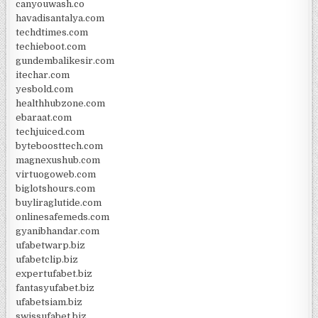
canyouwash.co
havadisantalya.com
techdtimes.com
techieboot.com
gundembalikesir.com
itechar.com
yesbold.com
healthhubzone.com
ebaraat.com
techjuiced.com
byteboosttech.com
magnexushub.com
virtuogoweb.com
biglotshours.com
buyliraglutide.com
onlinesafemeds.com
gyanibhandar.com
ufabetwarp.biz
ufabetclip.biz
expertufabet.biz
fantasyufabet.biz
ufabetsiam.biz
swissufabet.biz