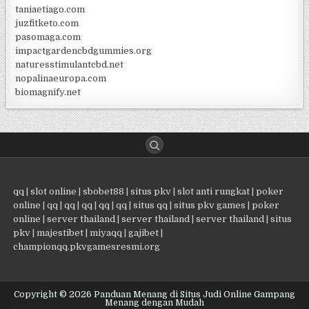
taniaetiago.com
juzfitketo.com
pasomaga.com
impactgardencbdgummies.org
naturesstimulantcbd.net
nopalinaeuropa.com
biomagnify.net
qq
|
slot online
|
sbobet88
|
situs pkv
|
slot anti rungkat
|
poker
online
|
qq
|
qq
|
qq
|
qq
|
qq
|
situs qq
|
situs pkv games
|
poker
online
|
server thailand
|
server thailand
|
server thailand
|
situs
pkv
|
majestibet
|
miyaqq
|
gajibet
|
championqq.pkvgamesresmi.org
Copyright © 2026 Panduan Menang di Situs Judi Online Gampang
Menang dengan Mudah