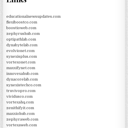
educationalnewsupdates.com
flexiboostco.com
boostioweb.com
zephyrushub.com
optipathlab.com
dynabytelab.com
evolvionet.com
synexisplus.com
vortexonet.com
maxxifynet.com
innovexahub.com
dynacorelab.com
synexistechco.com
truvivopro.com
vividusco.com
vortexahq.com
zenithifyit.com
maxxiohub.com
zephyraweb.com
vortexaweb.com