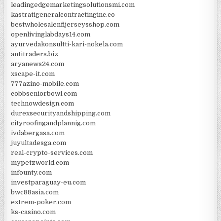
leadingedgemarketingsolutionsmi.com
kastratigeneralcontractinginc.co
bestwholesalenfljerseysshop.com
openlivinglabdays14.com
ayurvedakonsultti-kari-nokela.com
antitraders.biz
aryanews24.com
xscape-it.com
777azino-mobile.com
cobbseniorbowl.com
technowdesign.com
durexsecurityandshipping.com
cityroofingandplannig.com
ivdabergasa.com
juyultadesga.com
real-crypto-services.com
mypetzworld.com
infounty.com
investparaguay-eu.com
bwc88asia.com
extrem-poker.com
ks-casino.com