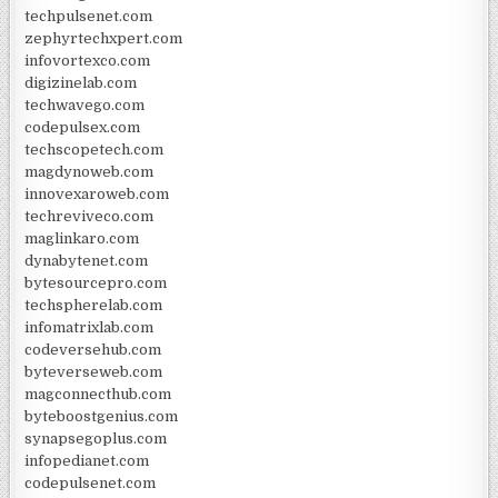
techpulsenet.com
zephyrtechxpert.com
infovortexco.com
digizinelab.com
techwavego.com
codepulsex.com
techscopetech.com
magdynoweb.com
innovexaroweb.com
techreviveco.com
maglinkaro.com
dynabytenet.com
bytesourcepro.com
techspherelab.com
infomatrixlab.com
codeversehub.com
byteverseweb.com
magconnecthub.com
byteboostgenius.com
synapsegoplus.com
infopedianet.com
codepulsenet.com