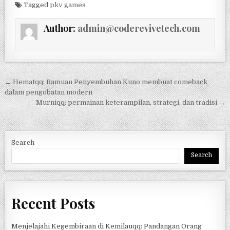
Tagged
pkv games
Author:
admin@coderevivetech.com
Post navigation
← Hematqq: Ramuan Penyembuhan Kuno membuat comeback
dalam pengobatan modern
Murniqq: permainan keterampilan, strategi, dan tradisi →
Search
Search
Recent Posts
Menjelajahi Kegembiraan di Kemilauqq: Pandangan Orang