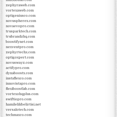
zephyraweb.com
vortexaweb.com
optigeniusco.com
novuspherex.com
novaevopro.com
trusparktech.com
trubrandzhq.com
boostifynet.com
nexventpro.com
zephyrtechx.com
optigoxpert.com
novuswayz.com
actifypro.com
dynaboostx.com
instaflexco.com
innovistapro.com
flexiboostlab.com
vortexohqplus.com
swiftiopro.com
hamilelikbelirtisi.net
versalotech.com
techmaxco.com