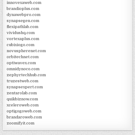
innovexaweb.com
brandioplus.com
dynawebpro.com
synapsegen.com
flexipathlab.com
vividushq.com
vortexaplus.com
cubixiogo.com
novuspherenet.com
orbitechnet.com
optiwavex.com
omnidynoco.com
zephyrtechhub.com
truzestweb.com
synapsexpert.com
zentarolab.com
quikbiznow.com
xceleroweb.com
optigogoweb.com
brandaroweb.com
zoomifyit.com