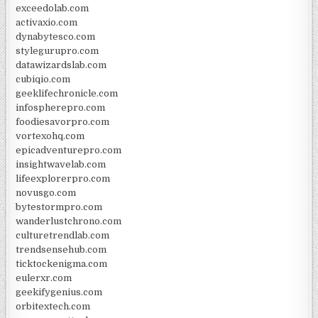
exceedolab.com
activaxio.com
dynabytesco.com
stylegurupro.com
datawizardslab.com
cubiqio.com
geeklifechronicle.com
infospherepro.com
foodiesavorpro.com
vortexohq.com
epicadventurepro.com
insightwavelab.com
lifeexplorerpro.com
novusgo.com
bytestormpro.com
wanderlustchrono.com
culturetrendlab.com
trendsensehub.com
ticktockenigma.com
eulerxr.com
geekifygenius.com
orbitextech.com