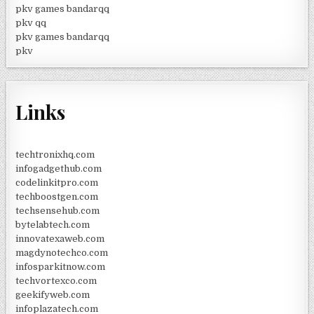
pkv games bandarqq
pkv qq
pkv games bandarqq
pkv
Links
techtronixhq.com
infogadgethub.com
codelinkitpro.com
techboostgen.com
techsensehub.com
bytelabtech.com
innovatexaweb.com
magdynotechco.com
infosparkitnow.com
techvortexco.com
geekifyweb.com
infoplazatech.com