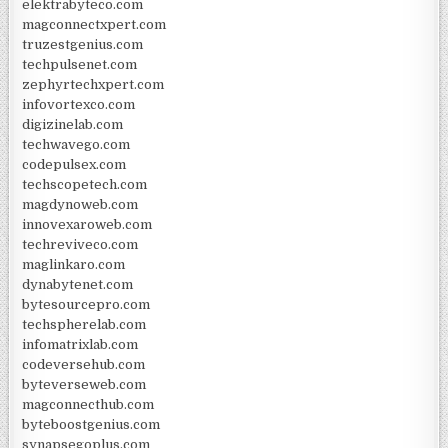
elektrabyteco.com
magconnectxpert.com
truzestgenius.com
techpulsenet.com
zephyrtechxpert.com
infovortexco.com
digizinelab.com
techwavego.com
codepulsex.com
techscopetech.com
magdynoweb.com
innovexaroweb.com
techreviveco.com
maglinkaro.com
dynabytenet.com
bytesourcepro.com
techspherelab.com
infomatrixlab.com
codeversehub.com
byteverseweb.com
magconnecthub.com
byteboostgenius.com
synapsegoplus.com