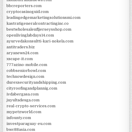
bbcreporters.com
cryptocasinoguid.com
leadingedgemarketingsolutionsmi.com
kastratigeneralcontractinginc.co
bestwholesalenfljerseysshop.com
openlivinglabdays14.com
ayurvedakonsultti-kari-nokela.com
antitraders.biz
aryanews24.com
xscape-it.com
777azino-mobile.com
cobbseniorbowl.com
technowdesign.com
durexsecurityandshipping.com
cityroofingandplannig.com
ivdabergasa.com
juyultadesga.com
real-crypto-services.com
mypetzworld.com
infounty.com
investparaguay-eu.com
bwc88asia.com