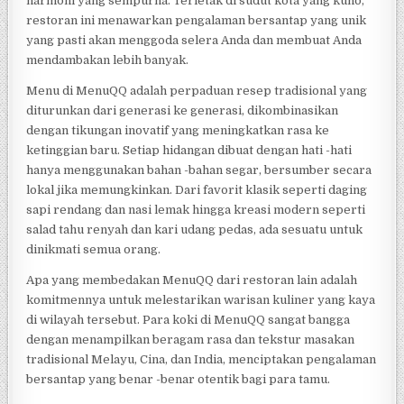
harmoni yang sempurna. Terletak di sudut kota yang kuno,
restoran ini menawarkan pengalaman bersantap yang unik
yang pasti akan menggoda selera Anda dan membuat Anda
mendambakan lebih banyak.
Menu di MenuQQ adalah perpaduan resep tradisional yang
diturunkan dari generasi ke generasi, dikombinasikan
dengan tikungan inovatif yang meningkatkan rasa ke
ketinggian baru. Setiap hidangan dibuat dengan hati -hati
hanya menggunakan bahan -bahan segar, bersumber secara
lokal jika memungkinkan. Dari favorit klasik seperti daging
sapi rendang dan nasi lemak hingga kreasi modern seperti
salad tahu renyah dan kari udang pedas, ada sesuatu untuk
dinikmati semua orang.
Apa yang membedakan MenuQQ dari restoran lain adalah
komitmennya untuk melestarikan warisan kuliner yang kaya
di wilayah tersebut. Para koki di MenuQQ sangat bangga
dengan menampilkan beragam rasa dan tekstur masakan
tradisional Melayu, Cina, dan India, menciptakan pengalaman
bersantap yang benar -benar otentik bagi para tamu.