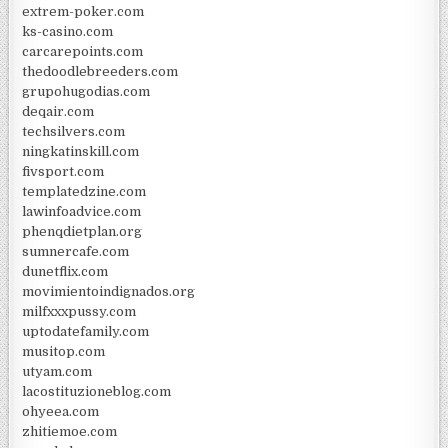
extrem-poker.com
ks-casino.com
carcarepoints.com
thedoodlebreeders.com
grupohugodias.com
deqair.com
techsilvers.com
ningkatinskill.com
fivsport.com
templatedzine.com
lawinfoadvice.com
phenqdietplan.org
sumnercafe.com
dunetflix.com
movimientoindignados.org
milfxxxpussy.com
uptodatefamily.com
musitop.com
utyam.com
lacostituzioneblog.com
ohyeea.com
zhitiemoe.com