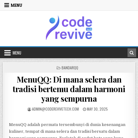
Skip to content
MENU
MENU
POSTED IN
BANDARQQ
MenuQQ: Di mana selera dan
tradisi bertemu dalam harmoni
yang sempurna
POSTED BY
POSTED ON
ADMIN@CODEREVIVETECH.COM
MAY 30, 2025
MenuQQ adalah permata tersembunyi di dunia kesenangan
kuliner, tempat di mana selera dan tradisi bersatu dalam