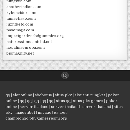
nungkub.com
anotherindian.com
xylemcider.com
taniaetiago.com
juzfitketo.com
pasomaga.com
impactgardencbdgummies.org
naturesstimulantcbd.net
nopalinaeuropa.com
biomagnify.net
qq
|
slot online
|
sbobet88
|
situs pkv
|
slot anti rungkat
|
poker
online
|
qq
|
qq
|
qq
|
qq
|
qq
|
situs qq
|
situs pkv games
|
poker
online
|
server thailand
|
server thailand
|
server thailand
|
situs
pkv
|
majestibet
|
miyaqq
|
gajibet
|
championqq.pkvgamesresmi.org