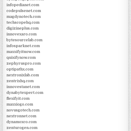
infopedianet.com
codepulsenet.com
magdynotech.com
techscopehq.com
digizineplus.com
innovexaro.com
bytesourcelab.com
infosparknet.com
maxxifyitnow.com
quixifynow.com
zephyruspro.com
optipathx.com
nextronixlab.com
zentrixhq.com
innovestanet.com
dynabytexpert.com
flexifyit.com
maxxiogo.com
novusgotech.com
nextronnet.com
dynamoxco.com
zenturogen.com