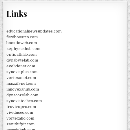
Links
educationalnewsupdates.com
flexiboostco.com
boostioweb.com
zephyrushub.com
optipathlab.com
dynabytelab.com
evolvionet.com
synexisplus.com
vortexonet.com
maxxifynet.com
innovexahub.com
dynacorelab.com
synexistechco.com
truvivopro.com
vividusco.com
vortexahq.com
zenithifyit.com
maxxiohub.com