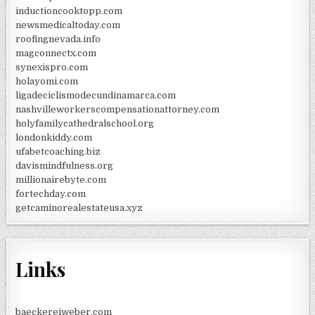
inductioncooktopp.com
newsmedicaltoday.com
roofingnevada.info
magconnectx.com
synexispro.com
holayomi.com
ligadeciclismodecundinamarca.com
nashvilleworkerscompensationattorney.com
holyfamilycathedralschool.org
londonkiddy.com
ufabetcoaching.biz
davismindfulness.org
millionairebyte.com
fortechday.com
getcaminorealestateusa.xyz
Links
baeckereiweber.com