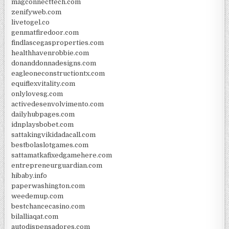
magconnecttech.com
zenifyweb.com
livetogel.co
genmatfiredoor.com
findlascegasproperties.com
healthhavenrobbie.com
donanddonnadesigns.com
eagleoneconstructiontx.com
equiflexvitality.com
onlylovesg.com
activedesenvolvimento.com
dailyhubpages.com
idnplaysbobet.com
sattakingvikidadacall.com
bestbolaslotgames.com
sattamatkafixedgamehere.com
entrepreneurguardian.com
hibaby.info
paperwashington.com
weedemup.com
bestchancecasino.com
bilalliaqat.com
autodispensadores.com