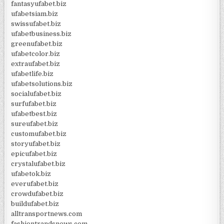
fantasyufabet.biz
ufabetsiam.biz
swissufabet.biz
ufabetbusiness.biz
greenufabet.biz
ufabetcolor.biz
extraufabet.biz
ufabetlife.biz
ufabetsolutions.biz
socialufabet.biz
surfufabet.biz
ufabetbest.biz
sureufabet.biz
customufabet.biz
storyufabet.biz
epicufabet.biz
crystalufabet.biz
ufabetok.biz
everufabet.biz
crowdufabet.biz
buildufabet.biz
alltransportnews.com
fashiontrandsnews.com