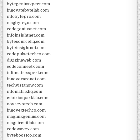
bytegeniusxpert.com
innovatebytelab.com
infobytepro.com
magbytego.com
codegeniusnet.com
infoinsightnet.com
bytesourcehq.com
byteinsightnet.com
codepulsetechco.com
digizineweb.com
codeconnectx.com
infomatrixxpert.com
innovexaronet.com
techvistanow.com
infomatrixhq.com
cubixiosparklab.com
novaevotech.com
innovextechco.com
maglinkgenius.com
magcircuitlab.com
codewavex.com
byteboostco.com