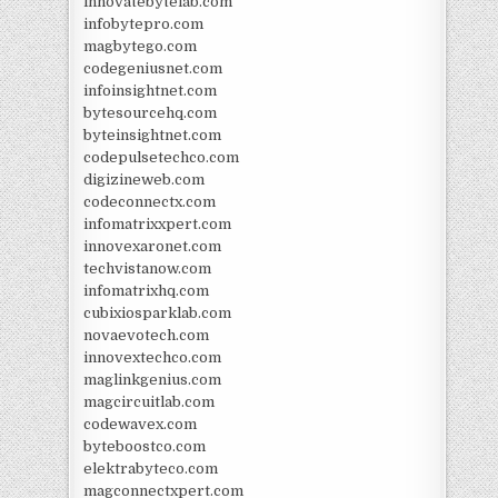
innovatebytelab.com
infobytepro.com
magbytego.com
codegeniusnet.com
infoinsightnet.com
bytesourcehq.com
byteinsightnet.com
codepulsetechco.com
digizineweb.com
codeconnectx.com
infomatrixxpert.com
innovexaronet.com
techvistanow.com
infomatrixhq.com
cubixiosparklab.com
novaevotech.com
innovextechco.com
maglinkgenius.com
magcircuitlab.com
codewavex.com
byteboostco.com
elektrabyteco.com
magconnectxpert.com