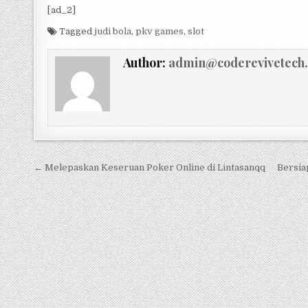
[ad_2]
Tagged
judi bola
,
pkv games
,
slot
Author:
admin@coderevivetech
Post navigation
← Melepaskan Keseruan Poker Online di Lintasanqq
Bersia