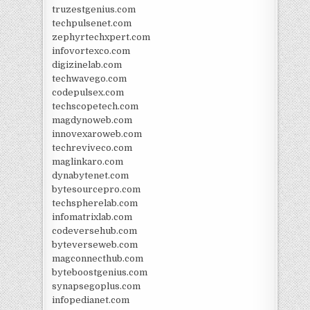
truzestgenius.com
techpulsenet.com
zephyrtechxpert.com
infovortexco.com
digizinelab.com
techwavego.com
codepulsex.com
techscopetech.com
magdynoweb.com
innovexaroweb.com
techreviveco.com
maglinkaro.com
dynabytenet.com
bytesourcepro.com
techspherelab.com
infomatrixlab.com
codeversehub.com
byteverseweb.com
magconnecthub.com
byteboostgenius.com
synapsegoplus.com
infopedianet.com