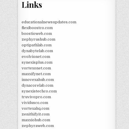
Links
educationalnewsupdates.com
flexiboostco.com
boostioweb.com
zephyrushub.com
optipathlab.com
dynabytelab.com
evolvionet.com
synexisplus.com
vortexonet.com
maxxifynet.com
innovexahub.com
dynacorelab.com
synexistechco.com
truvivopro.com
vividusco.com
vortexahq.com
zenithifyit.com
maxxiohub.com
zephyraweb.com