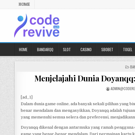
Skip to content
HOME
HOME
BANDARQQ
SLOT
CASINO
SBOBET
TOGEL
PO
BA
Menjelajahi Dunia Doyanqq
POSTED BY
ADMIN@CODERE
[ad_1]
Dalam dunia game online, ada banyak sekali pilihan yang b
benar mendalam dan mengasyikkan, Doyanqq adalah tujuan
yang memenuhi semua selera dan preferensi, menjadikanny
Doyanqq dikenal dengan antarmuka yang ramah pengguna da
game yang benar-benar mendalam. Dari permainan kartu kla