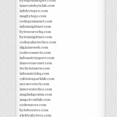
bytegeniusxpert.com
innovatebytelab.com
infobytepro.com
magbytego.com
codegeniusnet.com
infoinsightnet.com
bytesourcehq.com
byteinsightnet.com
codepulsetechco.com
digizineweb.com
codeconnectx.com
infomatrixxpert.com
innovexaronet.com
techvistanow.com
infomatrixhq.com
cubixiosparklab.com
novaevotech.com
innovextechco.com
maglinkgenius.com
magcircuitlab.com
codewavex.com
byteboostco.com
elektrabyteco.com