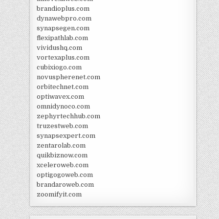
brandioplus.com
dynawebpro.com
synapsegen.com
flexipathlab.com
vividushq.com
vortexaplus.com
cubixiogo.com
novuspherenet.com
orbitechnet.com
optiwavex.com
omnidynoco.com
zephyrtechhub.com
truzestweb.com
synapsexpert.com
zentarolab.com
quikbiznow.com
xceleroweb.com
optigogoweb.com
brandaroweb.com
zoomifyit.com