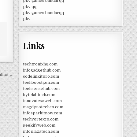
pkv games bandarqq
pkv qq
pkv games bandarqq
pkv
Links
techtronixhq.com
infogadgethub.com
nline →
codelinkitpro.com
techboostgen.com
techsensehub.com
bytelabtech.com
innovatexaweb.com
magdynotechco.com
infosparkitnow.com
techvortexco.com
geekifyweb.com
infoplazatech.com