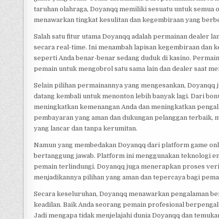
taruhan olahraga, Doyanqq memiliki sesuatu untuk semua 
menawarkan tingkat kesulitan dan kegembiraan yang berb
Salah satu fitur utama Doyanqq adalah permainan dealer 
secara real-time. Ini menambah lapisan kegembiraan dan 
seperti Anda benar-benar sedang duduk di kasino. Perma
pemain untuk mengobrol satu sama lain dan dealer saat m
Selain pilihan permainannya yang mengesankan, Doyanqq
datang kembali untuk menonton lebih banyak lagi. Dari bon
meningkatkan kemenangan Anda dan meningkatkan pengala
pembayaran yang aman dan dukungan pelanggan terbaik, 
yang lancar dan tanpa kerumitan.
Namun yang membedakan Doyanqq dari platform game onlin
bertanggung jawab. Platform ini menggunakan teknologi e
pemain terlindungi. Doyanqq juga menerapkan proses veri
menjadikannya pilihan yang aman dan tepercaya bagi pema
Secara keseluruhan, Doyanqq menawarkan pengalaman berm
keadilan. Baik Anda seorang pemain profesional berpenga
Jadi mengapa tidak menjelajahi dunia Doyanqq dan temuka