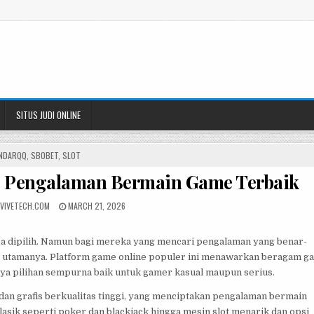
SITUS JUDI ONLINE
STED IN
NDARQQ
,
SBOBET
,
SLOT
: Pengalaman Bermain Game Terbaik
POSTED ON
VIVETECH.COM
MARCH 21, 2026
isa dipilih. Namun bagi mereka yang mencari pengalaman yang benar-
 utamanya. Platform game online populer ini menawarkan beragam g
a pilihan sempurna baik untuk gamer kasual maupun serius.
n grafis berkualitas tinggi, yang menciptakan pengalaman bermain
sik seperti poker dan blackjack hingga mesin slot menarik dan opsi