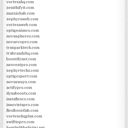
vortexahq.com
zenithifyit.com
maxxiohub.com
zephyraweb.com
vortexaweb.com
optigeniusco.com
novuspherex.com
novaevopro.com
trusparktech.com
trubrandzhq.com
boostifynet.com
nexventpro.com
zephyrtechx.com
optigoxpert.com
novuswayz.com
actifypro.com
dynaboostx.com
instaflexco.com
innovistapro.com
flexiboostlab.com
vortexohqplus.com
swiftiopro.com
hamilelikbelirtisi.net