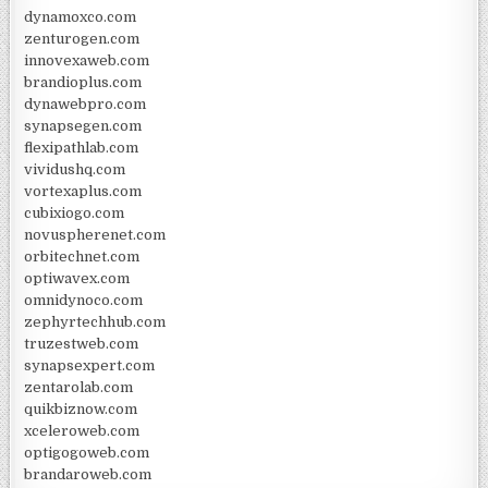
dynamoxco.com
zenturogen.com
innovexaweb.com
brandioplus.com
dynawebpro.com
synapsegen.com
flexipathlab.com
vividushq.com
vortexaplus.com
cubixiogo.com
novuspherenet.com
orbitechnet.com
optiwavex.com
omnidynoco.com
zephyrtechhub.com
truzestweb.com
synapsexpert.com
zentarolab.com
quikbiznow.com
xceleroweb.com
optigogoweb.com
brandaroweb.com