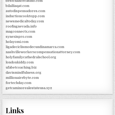
bestchancecasino.com
bilalliaqat.com
autodispensadores.com
inductioncooktopp.com
newsmedicaltoday.com
roofingnevada.info
magconnectx.com
synexispro.com
holayomi.com
ligadeciclismodecundinamarca.com
nashvilleworkerscompensationattorney.com
holyfamilycathedralschool.org
londonkiddy.com
ufabetcoaching.biz
davismindfulness.org
millionairebyte.com
fortechday.com
getcaminorealestateusa.xyz
Links