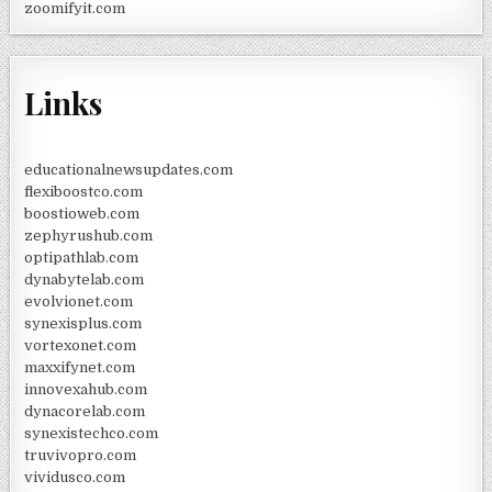
zoomifyit.com
Links
educationalnewsupdates.com
flexiboostco.com
boostioweb.com
zephyrushub.com
optipathlab.com
dynabytelab.com
evolvionet.com
synexisplus.com
vortexonet.com
maxxifynet.com
innovexahub.com
dynacorelab.com
synexistechco.com
truvivopro.com
vividusco.com