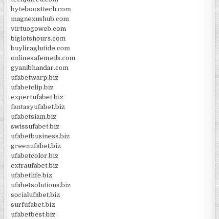
byteboosttech.com
magnexushub.com
virtuogoweb.com
biglotshours.com
buyliraglutide.com
onlinesafemeds.com
gyanibhandar.com
ufabetwarp.biz
ufabetclip.biz
expertufabet.biz
fantasyufabet.biz
ufabetsiam.biz
swissufabet.biz
ufabetbusiness.biz
greenufabet.biz
ufabetcolor.biz
extraufabet.biz
ufabetlife.biz
ufabetsolutions.biz
socialufabet.biz
surfufabet.biz
ufabetbest.biz