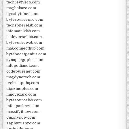
techreviveco.com
maglinkaro.com
dynabytenet.com
bytesourcepro.com
techspherelab.com
infomatrixlab.com
codeversehub.com
byteverseweb.com
magconnecthub.com
byteboostgenius.com
synapsegoplus.com
infopedianet.com
codepulsenet.com
magdynotech.com
techscopehq.com
digizineplus.com
innovexaro.com
bytesourcelab.com
infosparknet.com
maxxifyitnow.com
quixifynow.com
zephyruspro.com
optipathx.com