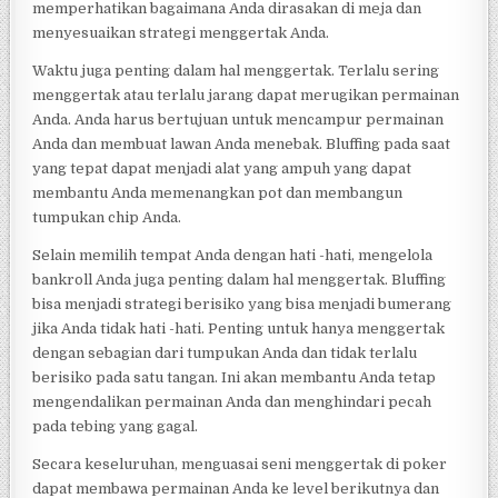
memperhatikan bagaimana Anda dirasakan di meja dan
menyesuaikan strategi menggertak Anda.
Waktu juga penting dalam hal menggertak. Terlalu sering
menggertak atau terlalu jarang dapat merugikan permainan
Anda. Anda harus bertujuan untuk mencampur permainan
Anda dan membuat lawan Anda menebak. Bluffing pada saat
yang tepat dapat menjadi alat yang ampuh yang dapat
membantu Anda memenangkan pot dan membangun
tumpukan chip Anda.
Selain memilih tempat Anda dengan hati -hati, mengelola
bankroll Anda juga penting dalam hal menggertak. Bluffing
bisa menjadi strategi berisiko yang bisa menjadi bumerang
jika Anda tidak hati -hati. Penting untuk hanya menggertak
dengan sebagian dari tumpukan Anda dan tidak terlalu
berisiko pada satu tangan. Ini akan membantu Anda tetap
mengendalikan permainan Anda dan menghindari pecah
pada tebing yang gagal.
Secara keseluruhan, menguasai seni menggertak di poker
dapat membawa permainan Anda ke level berikutnya dan