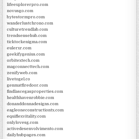
lifeexplorerpro.com
novusgo.com
bytestormpro.com
wanderlustchrono.com
culturetrendlab.com
trendsensehub.com
ticktockenigma.com
eulerxr.com
geekifygenius.com
orbitextech.com
magconnecttech.com
zenifyweb.com
livetogel.co
genmatfiredoor.com
findlascegasproperties.com
healthhavenrobbie.com
donanddonnadesigns.com
eagleoneconstructiontx.com
equiflexvitality.com
onlylovesg.com
activedesenvolvimento.com
dailyhubpages.com