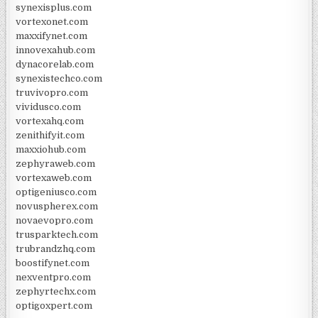
synexisplus.com
vortexonet.com
maxxifynet.com
innovexahub.com
dynacorelab.com
synexistechco.com
truvivopro.com
vividusco.com
vortexahq.com
zenithifyit.com
maxxiohub.com
zephyraweb.com
vortexaweb.com
optigeniusco.com
novuspherex.com
novaevopro.com
trusparktech.com
trubrandzhq.com
boostifynet.com
nexventpro.com
zephyrtechx.com
optigoxpert.com