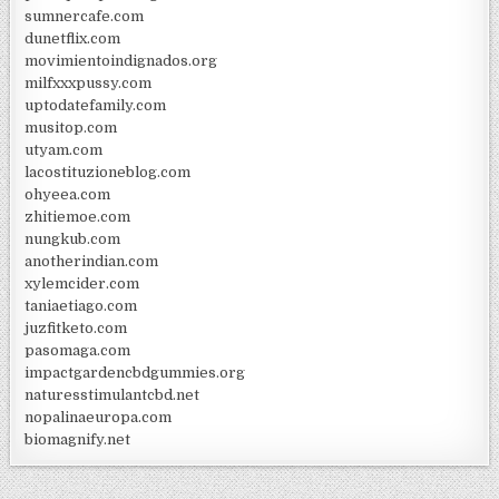
sumnercafe.com
dunetflix.com
movimientoindignados.org
milfxxxpussy.com
uptodatefamily.com
musitop.com
utyam.com
lacostituzioneblog.com
ohyeea.com
zhitiemoe.com
nungkub.com
anotherindian.com
xylemcider.com
taniaetiago.com
juzfitketo.com
pasomaga.com
impactgardencbdgummies.org
naturesstimulantcbd.net
nopalinaeuropa.com
biomagnify.net