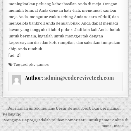
meningkatkan peluang keberhasilan Anda di meja. Dengan
memilih tempat Anda dengan hati -hati, mengingat gambar
meja Anda, mengatur waktu tebing Anda secara efektif, dan
mengelola bankroll Anda dengan bijak, Anda dapat menjadi
lawan yang tangguh di tabel poker. Jadi lain kali Anda duduk
untuk bermain, ingatlah untuk menggertak dengan
kepercayaan diri dan keterampilan, dan saksikan tumpukan
chip Anda tumbuh.
[ad_2]
Tagged
pkv games
Author:
admin@coderevivetech.com
Post navigation
← Bersiaplah untuk menang besar dengan berbagai permainan
Pelangiqq
Mengapa DepoQQ adalah pilihan nomor satu untuk gamer online di
mana -mana →