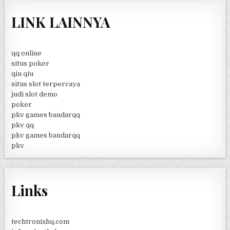
LINK LAINNYA
qq online
situs poker
qiu qiu
situs slot terpercaya
judi slot demo
poker
pkv games bandarqq
pkv qq
pkv games bandarqq
pkv
Links
techtronixhq.com