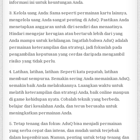
informasi ini untuk keuntungan Anda.
3. Kelola uang Anda: Sama seperti permainan kartu lainnya,
mengelola uang Anda sangat penting di AduQ. Pastikan Anda
menetapkan anggaran untuk diri sendiri dan menaatinya.
Hindari mengejar kerugian atau bertaruh lebih dari yang
Anda mampu untuk kehilangan. Ingatlah bahwa AduQ adalah
permainan keterampilan dan strategi, jadi fokuslah pada
pengambilan keputusan yang cerdas daripada mengambil
risiko yang tidak perlu.
4. Latihan, latihan, latihan: Seperti kata pepatah, latihan
membuat sempurna. Semakin sering Anda memainkan AduQ,
semakin baik Anda melakukannya. Luangkan waktu untuk
melatih keterampilan dan strategi Anda, baik online maupun
di game kehidupan nyata. Cobalah teknik yang berbeda,
belajar dari kesalahan Anda, dan terus berusaha untuk
meningkatkan permainan Anda.
5. Tetap tenang dan fokus: AduQ bisa menjadi permainan
yang serba cepat dan intens, dan mudah untuk terjebak
dalam kegembiraan. Namun, penting untuk tetap tenang dan