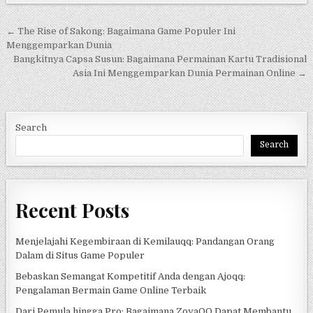
Post navigation
← The Rise of Sakong: Bagaimana Game Populer Ini
Menggemparkan Dunia
Bangkitnya Capsa Susun: Bagaimana Permainan Kartu Tradisional
Asia Ini Menggemparkan Dunia Permainan Online →
Search
Search
Recent Posts
Menjelajahi Kegembiraan di Kemilauqq: Pandangan Orang
Dalam di Situs Game Populer
Bebaskan Semangat Kompetitif Anda dengan Ajoqq:
Pengalaman Bermain Game Online Terbaik
Dari Pemula hingga Pro: Bagaimana ZoyaQQ Dapat Membantu