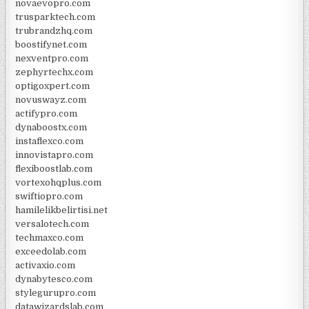
novaevopro.com
trusparktech.com
trubrandzhq.com
boostifynet.com
nexventpro.com
zephyrtechx.com
optigoxpert.com
novuswayz.com
actifypro.com
dynaboostx.com
instaflexco.com
innovistapro.com
flexiboostlab.com
vortexohqplus.com
swiftiopro.com
hamilelikbelirtisi.net
versalotech.com
techmaxco.com
exceedolab.com
activaxio.com
dynabytesco.com
stylegurupro.com
datawizardslab.com