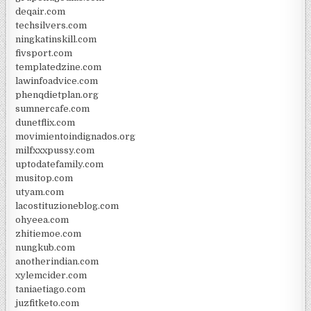
deqair.com
techsilvers.com
ningkatinskill.com
fivsport.com
templatedzine.com
lawinfoadvice.com
phenqdietplan.org
sumnercafe.com
dunetflix.com
movimientoindignados.org
milfxxxpussy.com
uptodatefamily.com
musitop.com
utyam.com
lacostituzioneblog.com
ohyeea.com
zhitiemoe.com
nungkub.com
anotherindian.com
xylemcider.com
taniaetiago.com
juzfitketo.com