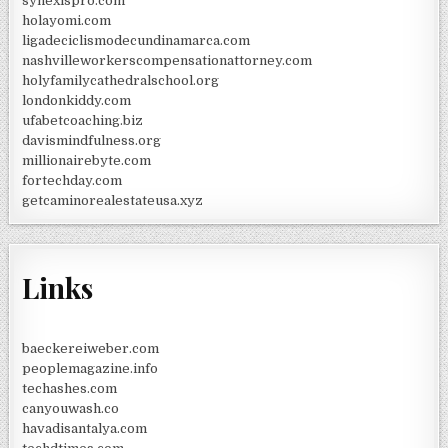
synexispro.com
holayomi.com
ligadeciclismodecundinamarca.com
nashvilleworkerscompensationattorney.com
holyfamilycathedralschool.org
londonkiddy.com
ufabetcoaching.biz
davismindfulness.org
millionairebyte.com
fortechday.com
getcaminorealestateusa.xyz
Links
baeckereiweber.com
peoplemagazine.info
techashes.com
canyouwash.co
havadisantalya.com