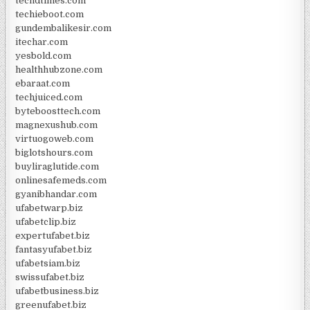
techdtimes.com
techieboot.com
gundembalikesir.com
itechar.com
yesbold.com
healthhubzone.com
ebaraat.com
techjuiced.com
byteboosttech.com
magnexushub.com
virtuogoweb.com
biglotshours.com
buyliraglutide.com
onlinesafemeds.com
gyanibhandar.com
ufabetwarp.biz
ufabetclip.biz
expertufabet.biz
fantasyufabet.biz
ufabetsiam.biz
swissufabet.biz
ufabetbusiness.biz
greenufabet.biz