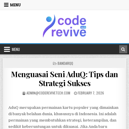
Skip to content
MENU
MENU
POSTED IN
BANDARQQ
Menguasai Seni AduQ: Tips dan
Strategi Sukses
POSTED BY
POSTED ON
ADMIN@CODEREVIVETECH.COM
FEBRUARY 7, 2026
AduQ merupakan permainan kartu populer yang dimainkan
di banyak belahan dunia, khususnya di Indonesia. Ini adalah
permainan yang membutuhkan strategi, keterampilan, dan
sedikit keberuntungan untuk dikuasai. Jika Anda baru