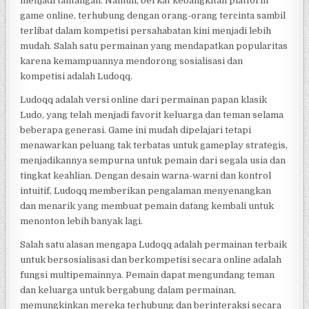
menjadi tantangan. Namun, berkat kebangkitan platform
game online, terhubung dengan orang-orang tercinta sambil
terlibat dalam kompetisi persahabatan kini menjadi lebih
mudah. Salah satu permainan yang mendapatkan popularitas
karena kemampuannya mendorong sosialisasi dan
kompetisi adalah Ludoqq.
Ludoqq adalah versi online dari permainan papan klasik
Ludo, yang telah menjadi favorit keluarga dan teman selama
beberapa generasi. Game ini mudah dipelajari tetapi
menawarkan peluang tak terbatas untuk gameplay strategis,
menjadikannya sempurna untuk pemain dari segala usia dan
tingkat keahlian. Dengan desain warna-warni dan kontrol
intuitif, Ludoqq memberikan pengalaman menyenangkan
dan menarik yang membuat pemain datang kembali untuk
menonton lebih banyak lagi.
Salah satu alasan mengapa Ludoqq adalah permainan terbaik
untuk bersosialisasi dan berkompetisi secara online adalah
fungsi multipemainnya. Pemain dapat mengundang teman
dan keluarga untuk bergabung dalam permainan,
memungkinkan mereka terhubung dan berinteraksi secara