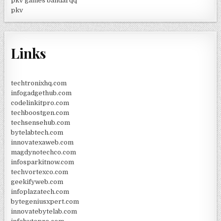
pkv games bandarqq
pkv
Links
techtronixhq.com
infogadgethub.com
codelinkitpro.com
techboostgen.com
techsensehub.com
bytelabtech.com
innovatexaweb.com
magdynotechco.com
infosparkitnow.com
techvortexco.com
geekifyweb.com
infoplazatech.com
bytegeniusxpert.com
innovatebytelab.com