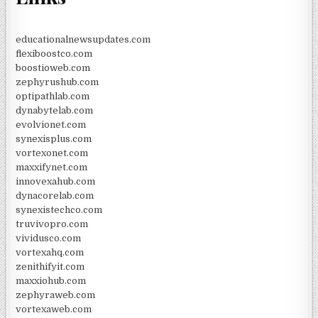
educationalnewsupdates.com
flexiboostco.com
boostioweb.com
zephyrushub.com
optipathlab.com
dynabytelab.com
evolvionet.com
synexisplus.com
vortexonet.com
maxxifynet.com
innovexahub.com
dynacorelab.com
synexistechco.com
truvivopro.com
vividusco.com
vortexahq.com
zenithifyit.com
maxxiohub.com
zephyraweb.com
vortexaweb.com