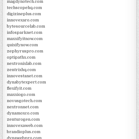
magdynotech.com
techscopehq.com
digizineplus.com
innovexaro.com
bytesourcelab.com
infosparknet.com
maxxifyitnow.com
quixifynow.com
zephyruspro.com
optipathx.com
nextronixlab.com
zentrixhq.com
innovestanet.com
dynabytexpert.com
flexifyit.com
maxxiogo.com
novusgotech.com
nextronnet.com
dynamoxco.com
zenturogen.com
innovexaweb.com
brandioplus.com
dynawebpro.com