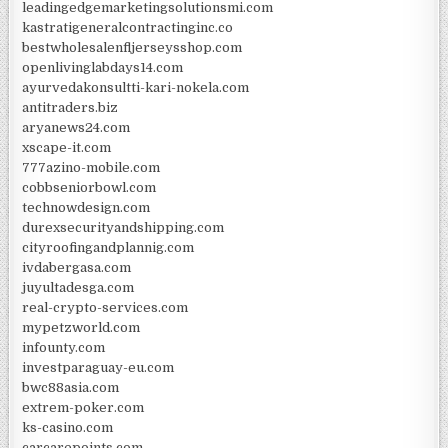
leadingedgemarketingsolutionsmi.com
kastratigeneralcontractinginc.co
bestwholesalenfljerseysshop.com
openlivinglabdays14.com
ayurvedakonsultti-kari-nokela.com
antitraders.biz
aryanews24.com
xscape-it.com
777azino-mobile.com
cobbseniorbowl.com
technowdesign.com
durexsecurityandshipping.com
cityroofingandplannig.com
ivdabergasa.com
juyultadesga.com
real-crypto-services.com
mypetzworld.com
infounty.com
investparaguay-eu.com
bwc88asia.com
extrem-poker.com
ks-casino.com
carcarepoints.com