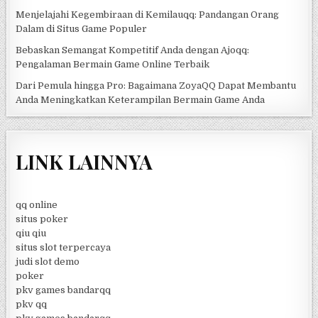
Menjelajahi Kegembiraan di Kemilauqq: Pandangan Orang
Dalam di Situs Game Populer
Bebaskan Semangat Kompetitif Anda dengan Ajoqq:
Pengalaman Bermain Game Online Terbaik
Dari Pemula hingga Pro: Bagaimana ZoyaQQ Dapat Membantu
Anda Meningkatkan Keterampilan Bermain Game Anda
LINK LAINNYA
qq online
situs poker
qiu qiu
situs slot terpercaya
judi slot demo
poker
pkv games bandarqq
pkv qq