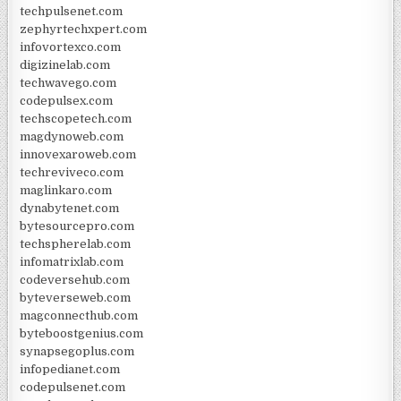
techpulsenet.com
zephyrtechxpert.com
infovortexco.com
digizinelab.com
techwavego.com
codepulsex.com
techscopetech.com
magdynoweb.com
innovexaroweb.com
techreviveco.com
maglinkaro.com
dynabytenet.com
bytesourcepro.com
techspherelab.com
infomatrixlab.com
codeversehub.com
byteverseweb.com
magconnecthub.com
byteboostgenius.com
synapsegoplus.com
infopedianet.com
codepulsenet.com