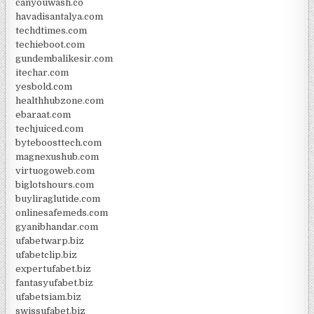
canyouwash.co
havadisantalya.com
techdtimes.com
techieboot.com
gundembalikesir.com
itechar.com
yesbold.com
healthhubzone.com
ebaraat.com
techjuiced.com
byteboosttech.com
magnexushub.com
virtuogoweb.com
biglotshours.com
buyliraglutide.com
onlinesafemeds.com
gyanibhandar.com
ufabetwarp.biz
ufabetclip.biz
expertufabet.biz
fantasyufabet.biz
ufabetsiam.biz
swissufabet.biz