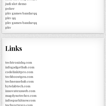
judi slot demo
poker
pkv games bandarqq
pkv qq
pkv games bandarqq
pkv
Links
techtronixhq.com
infogadgethub.com
codelinkitpro.com
techboostgen.com
techsensehub.com
bytelabtech.com
innovatexaweb.com
magdynotechco.com
infosparkitnow.com
techvortexco.com