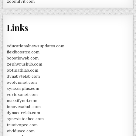
zoomifyit.com
Links
educationalnewsupdates.com
flexiboostco.com
boostioweb.com
zephyrushub.com
optipathlab.com
dynabytelab.com
evolvionet.com
synexisplus.com
vortexonet.com
maxxifynet.com
innovexahub.com
dynacorelab.com
synexistechco.com
truvivopro.com
vividusco.com