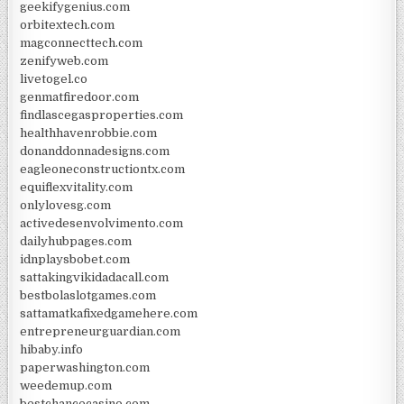
geekifygenius.com
orbitextech.com
magconnecttech.com
zenifyweb.com
livetogel.co
genmatfiredoor.com
findlascegasproperties.com
healthhavenrobbie.com
donanddonnadesigns.com
eagleoneconstructiontx.com
equiflexvitality.com
onlylovesg.com
activedesenvolvimento.com
dailyhubpages.com
idnplaysbobet.com
sattakingvikidadacall.com
bestbolaslotgames.com
sattamatkafixedgamehere.com
entrepreneurguardian.com
hibaby.info
paperwashington.com
weedemup.com
bestchancecasino.com