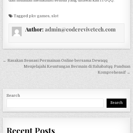
dan mulailah menikmati semua yang ditawarkan ITUQQ.
Tagged
pkv games
,
slot
Author:
admin@coderevivetech.com
Post navigation
← Rasakan Sensasi Permainan Online bersama Dewaqq
Menjelajahi Keuntungan Bermain di Sahabatqq: Panduan
Komprehensif →
Search
Search
Recent Posts