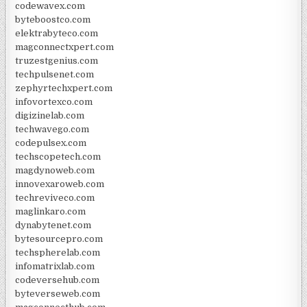
codewavex.com
byteboostco.com
elektrabyteco.com
magconnectxpert.com
truzestgenius.com
techpulsenet.com
zephyrtechxpert.com
infovortexco.com
digizinelab.com
techwavego.com
codepulsex.com
techscopetech.com
magdynoweb.com
innovexaroweb.com
techreviveco.com
maglinkaro.com
dynabytenet.com
bytesourcepro.com
techspherelab.com
infomatrixlab.com
codeversehub.com
byteverseweb.com