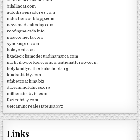
bilalliaqat.com
autodispensadores.com
inductioncooktopp.com
newsmedicaltoday.com
roofingnevada.info
magconnectx.com
synexispro.com
holayomi.com
ligadeciclismodecundinamarca.com
nashvilleworkerscompensationattorney.com
holyfamilycathedralschool.org
londonkiddy.com
ufabetcoaching.biz
davismindfulness.org
millionairebyte.com
fortechday.com
getcaminorealestateusa.xyz
Links