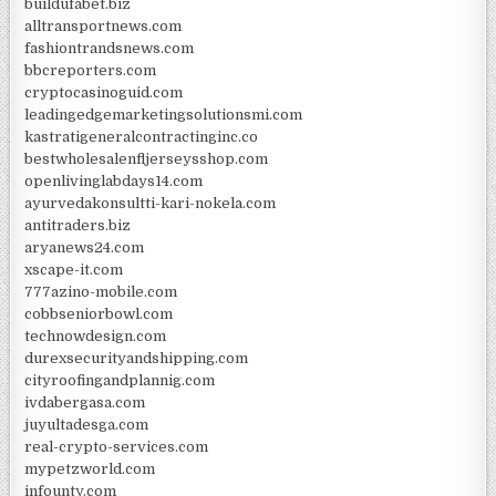
buildufabet.biz
alltransportnews.com
fashiontrandsnews.com
bbcreporters.com
cryptocasinoguid.com
leadingedgemarketingsolutionsmi.com
kastratigeneralcontractinginc.co
bestwholesalenfljerseysshop.com
openlivinglabdays14.com
ayurvedakonsultti-kari-nokela.com
antitraders.biz
aryanews24.com
xscape-it.com
777azino-mobile.com
cobbseniorbowl.com
technowdesign.com
durexsecurityandshipping.com
cityroofingandplannig.com
ivdabergasa.com
juyultadesga.com
real-crypto-services.com
mypetzworld.com
infounty.com