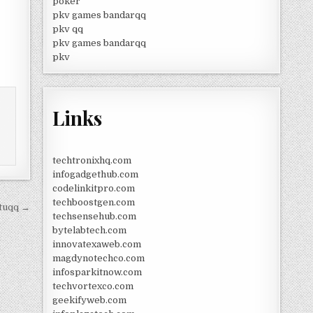
poker
pkv games bandarqq
pkv qq
pkv games bandarqq
pkv
Links
techtronixhq.com
infogadgethub.com
codelinkitpro.com
techboostgen.com
atuqq →
techsensehub.com
bytelabtech.com
innovatexaweb.com
magdynotechco.com
infosparkitnow.com
techvortexco.com
geekifyweb.com