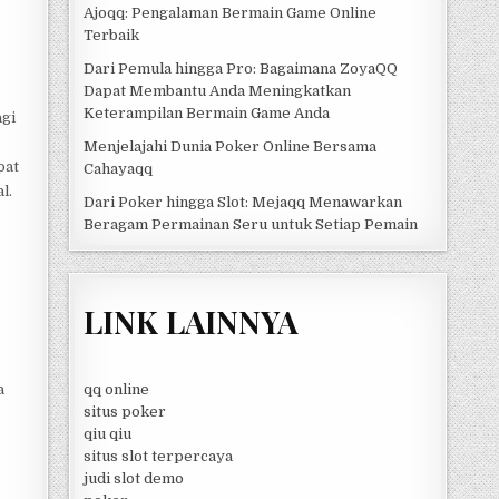
Ajoqq: Pengalaman Bermain Game Online
Terbaik
Dari Pemula hingga Pro: Bagaimana ZoyaQQ
Dapat Membantu Anda Meningkatkan
Keterampilan Bermain Game Anda
agi
Menjelajahi Dunia Poker Online Bersama
pat
Cahayaqq
l.
Dari Poker hingga Slot: Mejaqq Menawarkan
Beragam Permainan Seru untuk Setiap Pemain
LINK LAINNYA
qq online
a
situs poker
qiu qiu
situs slot terpercaya
judi slot demo