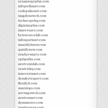
synapsegoplus.com
infopedianet.com
codepulsenet.com
magdynotech.com
techscopehq.com
digizineplus.com
innovexaro.com
bytesourcelab.com
infosparknet.com
maxxifyitnow.com
quixifynow.com
zephyruspro.com
optipathx.com
nextronixlab.com
zentrixhq.com
innovestanet.com
dynabytexpert.com
flexifyit.com
maxxiogo.com
novusgotech.com
nextronnet.com
dynamoxco.com
zenturogen.com