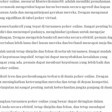
n poker online, menurut Masterdomino99, adalah memiliki pemahaman
i termasuk mengetahui kapan harus bermain secara agresif dan kapan
lawan Anda dan mengantisipasi gerakan mereka. Dengan menguasai
 signifikan di tabel poker virtual.
men bankroll yang tepat di turnamen poker online. Sangat penting b
diri dan menempel padanya, menghindari godaan untuk mengejar
langan. Dengan mengelola bankroll mereka secara efektif, pemain da
rtahan lebih lama dari lawan mereka dan berhasil mencapai meja fina
lah untuk tetap disiplin dan fokus di seluruh turnamen. Sangat mudah
keputusan impulsif, tetapi ini dapat menyebabkan kesalahan yang
tugas yang ada, pemain dapat membuat keputusan yang lebih baik dan
oker online.
uti tren dan perkembangan terbaru di dunia poker online. Dengan
erus meningkatkan keterampilan mereka dan tetap di depan kompetisi.
njutan ini sangat penting untuk keberhasilan jangka panjang di duni
gkan turnamen poker online yang besar dapat diringkas dalam
Anda secara efektif, tetap disiplin dan fokus, dan tetap mendapat