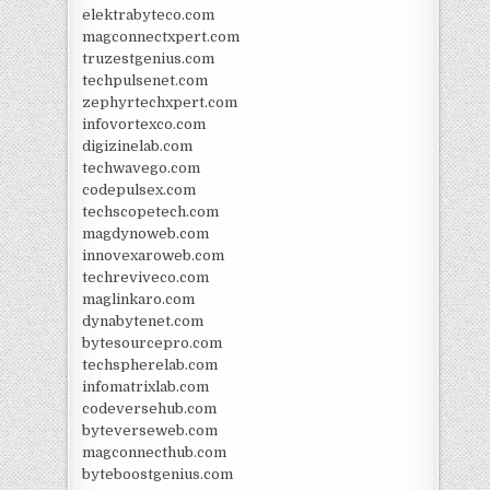
elektrabyteco.com
magconnectxpert.com
truzestgenius.com
techpulsenet.com
zephyrtechxpert.com
infovortexco.com
digizinelab.com
techwavego.com
codepulsex.com
techscopetech.com
magdynoweb.com
innovexaroweb.com
techreviveco.com
maglinkaro.com
dynabytenet.com
bytesourcepro.com
techspherelab.com
infomatrixlab.com
codeversehub.com
byteverseweb.com
magconnecthub.com
byteboostgenius.com