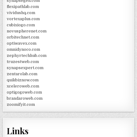
synapsegen.com
flexipathlab.com
vividushq.com
vortexaplus.com
cubixiogo.com
novuspherenet.com
orbitechnet.com
optiwavex.com
omnidynoco.com
zephyrtechhub.com
truzestweb.com
synapsexpert.com
zentarolab.com
quikbiznow.com
xceleroweb.com
optigogoweb.com
brandaroweb.com
zoomifyit.com
Links