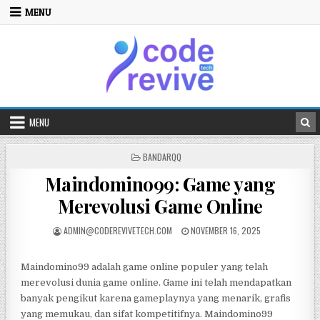
Skip to content
MENU
MENU
POSTED IN
BANDARQQ
Maindomino99: Game yang
Merevolusi Game Online
POSTED BY
POSTED ON
ADMIN@CODEREVIVETECH.COM
NOVEMBER 16, 2025
Maindomino99 adalah game online populer yang telah
merevolusi dunia game online. Game ini telah mendapatkan
banyak pengikut karena gameplaynya yang menarik, grafis
yang memukau, dan sifat kompetitifnya. Maindomino99