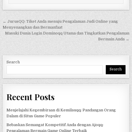
Post navigation
← JurusQQ: Tiket Anda menuju Pengalaman Judi Online yang
Menyenangkan dan Bermanfaat
Masuki Dunia Login Dominoqq Utama dan Tingkatkan Pengalaman
Bermain Anda →
Search
Search
Recent Posts
Menjelajahi Kegembiraan di Kemilauqq: Pandangan Orang
Dalam di Situs Game Populer
Bebaskan Semangat Kompetitif Anda dengan Ajoqq:
Pengalaman Bermain Game Online Terbaik