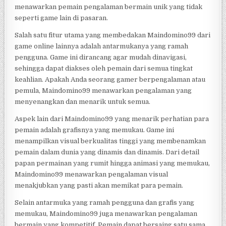
menawarkan pemain pengalaman bermain unik yang tidak
seperti game lain di pasaran.
Salah satu fitur utama yang membedakan Maindomino99 dari
game online lainnya adalah antarmukanya yang ramah
pengguna. Game ini dirancang agar mudah dinavigasi,
sehingga dapat diakses oleh pemain dari semua tingkat
keahlian. Apakah Anda seorang gamer berpengalaman atau
pemula, Maindomino99 menawarkan pengalaman yang
menyenangkan dan menarik untuk semua.
Aspek lain dari Maindomino99 yang menarik perhatian para
pemain adalah grafisnya yang memukau. Game ini
menampilkan visual berkualitas tinggi yang membenamkan
pemain dalam dunia yang dinamis dan dinamis. Dari detail
papan permainan yang rumit hingga animasi yang memukau,
Maindomino99 menawarkan pengalaman visual
menakjubkan yang pasti akan memikat para pemain.
Selain antarmuka yang ramah pengguna dan grafis yang
memukau, Maindomino99 juga menawarkan pengalaman
bermain yang kompetitif. Pemain dapat bersaing satu sama