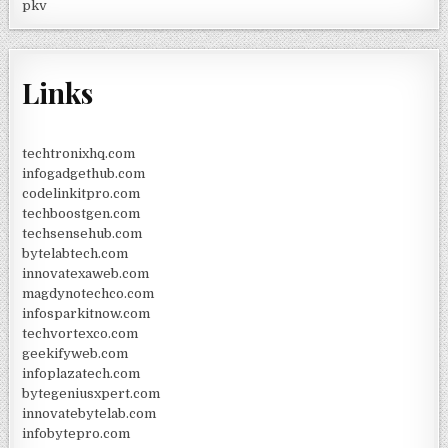
pkv
Links
techtronixhq.com
infogadgethub.com
codelinkitpro.com
techboostgen.com
techsensehub.com
bytelabtech.com
innovatexaweb.com
magdynotechco.com
infosparkitnow.com
techvortexco.com
geekifyweb.com
infoplazatech.com
bytegeniusxpert.com
innovatebytelab.com
infobytepro.com