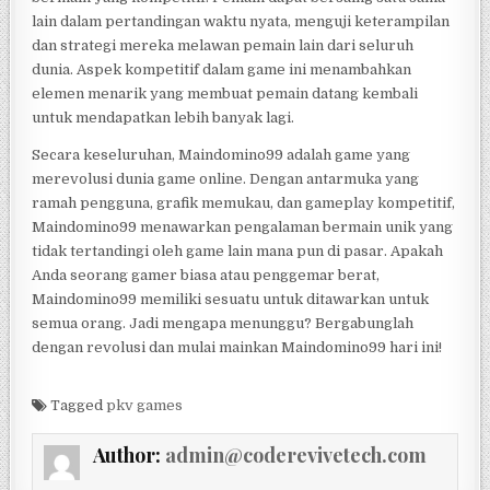
lain dalam pertandingan waktu nyata, menguji keterampilan
dan strategi mereka melawan pemain lain dari seluruh
dunia. Aspek kompetitif dalam game ini menambahkan
elemen menarik yang membuat pemain datang kembali
untuk mendapatkan lebih banyak lagi.
Secara keseluruhan, Maindomino99 adalah game yang
merevolusi dunia game online. Dengan antarmuka yang
ramah pengguna, grafik memukau, dan gameplay kompetitif,
Maindomino99 menawarkan pengalaman bermain unik yang
tidak tertandingi oleh game lain mana pun di pasar. Apakah
Anda seorang gamer biasa atau penggemar berat,
Maindomino99 memiliki sesuatu untuk ditawarkan untuk
semua orang. Jadi mengapa menunggu? Bergabunglah
dengan revolusi dan mulai mainkan Maindomino99 hari ini!
Tagged
pkv games
Author:
admin@coderevivetech.com