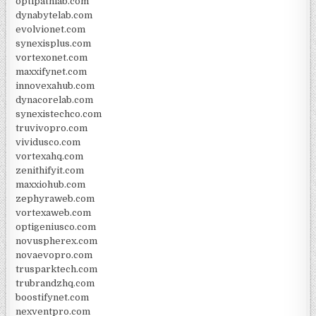
optipathlab.com
dynabytelab.com
evolvionet.com
synexisplus.com
vortexonet.com
maxxifynet.com
innovexahub.com
dynacorelab.com
synexistechco.com
truvivopro.com
vividusco.com
vortexahq.com
zenithifyit.com
maxxiohub.com
zephyraweb.com
vortexaweb.com
optigeniusco.com
novuspherex.com
novaevopro.com
trusparktech.com
trubrandzhq.com
boostifynet.com
nexventpro.com