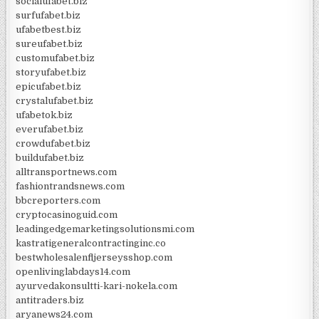
socialufabet.biz
surfufabet.biz
ufabetbest.biz
sureufabet.biz
customufabet.biz
storyufabet.biz
epicufabet.biz
crystalufabet.biz
ufabetok.biz
everufabet.biz
crowdufabet.biz
buildufabet.biz
alltransportnews.com
fashiontrandsnews.com
bbcreporters.com
cryptocasinoguid.com
leadingedgemarketingsolutionsmi.com
kastratigeneralcontractinginc.co
bestwholesalenfljerseysshop.com
openlivinglabdays14.com
ayurvedakonsultti-kari-nokela.com
antitraders.biz
aryanews24.com