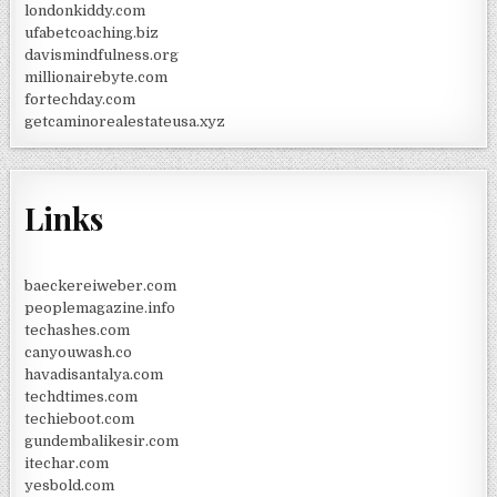
londonkiddy.com
ufabetcoaching.biz
davismindfulness.org
millionairebyte.com
fortechday.com
getcaminorealestateusa.xyz
Links
baeckereiweber.com
peoplemagazine.info
techashes.com
canyouwash.co
havadisantalya.com
techdtimes.com
techieboot.com
gundembalikesir.com
itechar.com
yesbold.com