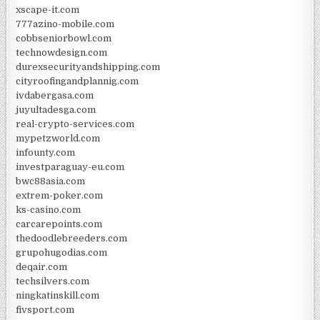
xscape-it.com
777azino-mobile.com
cobbseniorbowl.com
technowdesign.com
durexsecurityandshipping.com
cityroofingandplannig.com
ivdabergasa.com
juyultadesga.com
real-crypto-services.com
mypetzworld.com
infounty.com
investparaguay-eu.com
bwc88asia.com
extrem-poker.com
ks-casino.com
carcarepoints.com
thedoodlebreeders.com
grupohugodias.com
deqair.com
techsilvers.com
ningkatinskill.com
fivsport.com