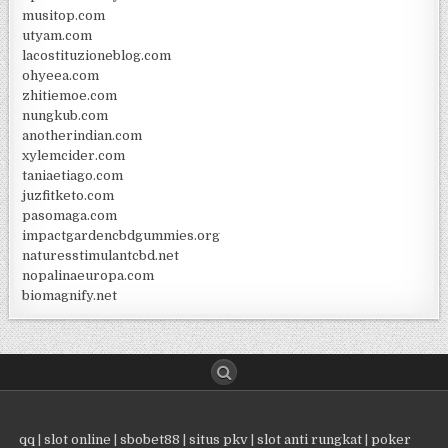
musitop.com
utyam.com
lacostituzioneblog.com
ohyeea.com
zhitiemoe.com
nungkub.com
anotherindian.com
xylemcider.com
taniaetiago.com
juzfitketo.com
pasomaga.com
impactgardencbdgummies.org
naturesstimulantcbd.net
nopalinaeuropa.com
biomagnify.net
qq
|
slot online
|
sbobet88
|
situs pkv
|
slot anti rungkat
|
poker