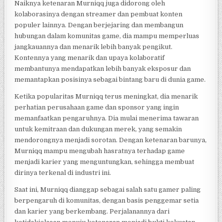
Naiknya ketenaran Murniqq juga didorong oleh
kolaborasinya dengan streamer dan pembuat konten
populer lainnya. Dengan berjejaring dan membangun
hubungan dalam komunitas game, dia mampu memperluas
jangkauannya dan menarik lebih banyak pengikut.
Kontennya yang menarik dan upaya kolaboratif
membantunya mendapatkan lebih banyak eksposur dan
memantapkan posisinya sebagai bintang baru di dunia game.
Ketika popularitas Murniqq terus meningkat, dia menarik
perhatian perusahaan game dan sponsor yang ingin
memanfaatkan pengaruhnya. Dia mulai menerima tawaran
untuk kemitraan dan dukungan merek, yang semakin
mendorongnya menjadi sorotan. Dengan ketenaran barunya,
Murniqq mampu mengubah hasratnya terhadap game
menjadi karier yang menguntungkan, sehingga membuat
dirinya terkenal di industri ini.
Saat ini, Murniqq dianggap sebagai salah satu gamer paling
berpengaruh di komunitas, dengan basis penggemar setia
dan karier yang berkembang. Perjalanannya dari