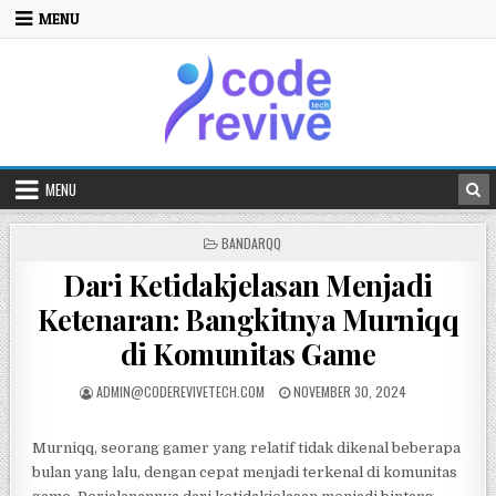
Skip to content
MENU
MENU
POSTED IN
BANDARQQ
Dari Ketidakjelasan Menjadi
Ketenaran: Bangkitnya Murniqq
di Komunitas Game
POSTED BY
POSTED ON
ADMIN@CODEREVIVETECH.COM
NOVEMBER 30, 2024
Murniqq, seorang gamer yang relatif tidak dikenal beberapa
bulan yang lalu, dengan cepat menjadi terkenal di komunitas