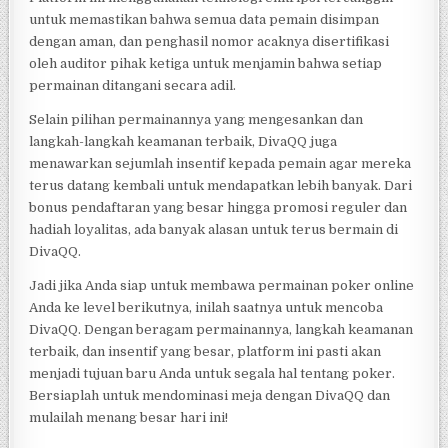
untuk memastikan bahwa semua data pemain disimpan
dengan aman, dan penghasil nomor acaknya disertifikasi
oleh auditor pihak ketiga untuk menjamin bahwa setiap
permainan ditangani secara adil.
Selain pilihan permainannya yang mengesankan dan
langkah-langkah keamanan terbaik, DivaQQ juga
menawarkan sejumlah insentif kepada pemain agar mereka
terus datang kembali untuk mendapatkan lebih banyak. Dari
bonus pendaftaran yang besar hingga promosi reguler dan
hadiah loyalitas, ada banyak alasan untuk terus bermain di
DivaQQ.
Jadi jika Anda siap untuk membawa permainan poker online
Anda ke level berikutnya, inilah saatnya untuk mencoba
DivaQQ. Dengan beragam permainannya, langkah keamanan
terbaik, dan insentif yang besar, platform ini pasti akan
menjadi tujuan baru Anda untuk segala hal tentang poker.
Bersiaplah untuk mendominasi meja dengan DivaQQ dan
mulailah menang besar hari ini!