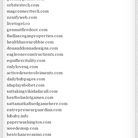
orbitextech.com
magconnecttech.com
zenifyweb.com
livetogel.co
genmatfiredoor.com
findlascegasproperties.com
healthhavenrobbie.com
donanddonnadesigns.com
eagleoneconstructiontx.com
equiflexvitality.com
onlylovesg.com
activedesenvolvimento.com
dailyhubpages.com
idnplaysbobet.com
sattakingvikidadacall.com
bestbolaslotgames.com
sattamatkafixedgamehere.com
entrepreneurguardian.com
hibaby.info
paperwashington.com
weedemup.com
bestchancecasino.com