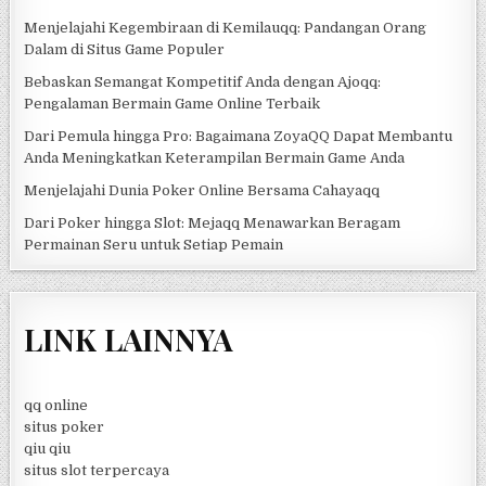
Menjelajahi Kegembiraan di Kemilauqq: Pandangan Orang
Dalam di Situs Game Populer
Bebaskan Semangat Kompetitif Anda dengan Ajoqq:
Pengalaman Bermain Game Online Terbaik
Dari Pemula hingga Pro: Bagaimana ZoyaQQ Dapat Membantu
Anda Meningkatkan Keterampilan Bermain Game Anda
Menjelajahi Dunia Poker Online Bersama Cahayaqq
Dari Poker hingga Slot: Mejaqq Menawarkan Beragam
Permainan Seru untuk Setiap Pemain
LINK LAINNYA
qq online
situs poker
qiu qiu
situs slot terpercaya