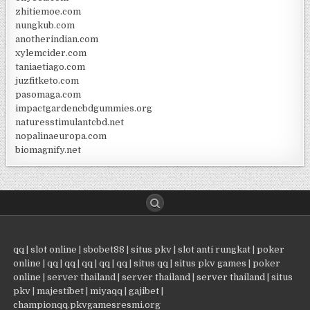
zhitiemoe.com
nungkub.com
anotherindian.com
xylemcider.com
taniaetiago.com
juzfitketo.com
pasomaga.com
impactgardencbdgummies.org
naturesstimulantcbd.net
nopalinaeuropa.com
biomagnify.net
qq
|
slot online
|
sbobet88
|
situs pkv
|
slot anti rungkat
|
poker
online
|
qq
|
qq
|
qq
|
qq
|
qq
|
situs qq
|
situs pkv games
|
poker
online
|
server thailand
|
server thailand
|
server thailand
|
situs
pkv
|
majestibet
|
miyaqq
|
gajibet
|
championqq.pkvgamesresmi.org