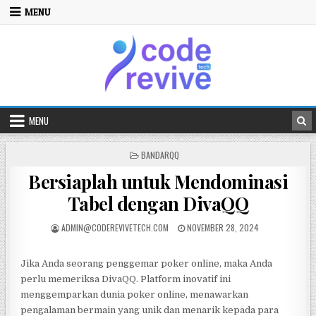
Skip to content
MENU
MENU
POSTED IN
BANDARQQ
Bersiaplah untuk Mendominasi
Tabel dengan DivaQQ
POSTED BY
POSTED ON
ADMIN@CODEREVIVETECH.COM
NOVEMBER 28, 2024
Jika Anda seorang penggemar poker online, maka Anda
perlu memeriksa DivaQQ. Platform inovatif ini
menggemparkan dunia poker online, menawarkan
pengalaman bermain yang unik dan menarik kepada para