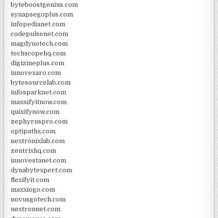
byteboostgenius.com
synapsegoplus.com
infopedianet.com
codepulsenet.com
magdynotech.com
techscopehq.com
digizineplus.com
innovexaro.com
bytesourcelab.com
infosparknet.com
maxxifyitnow.com
quixifynow.com
zephyruspro.com
optipathx.com
nextronixlab.com
zentrixhq.com
innovestanet.com
dynabytexpert.com
flexifyit.com
maxxiogo.com
novusgotech.com
nextronnet.com