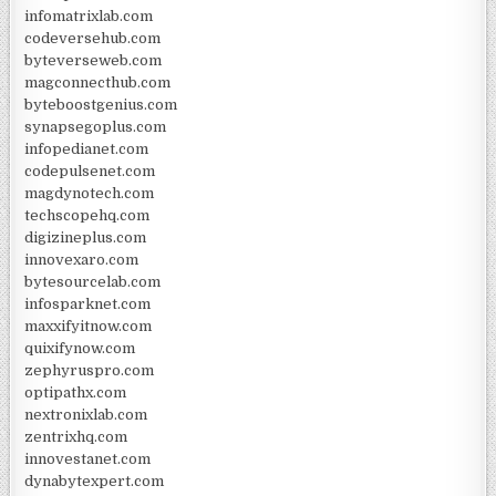
infomatrixlab.com
codeversehub.com
byteverseweb.com
magconnecthub.com
byteboostgenius.com
synapsegoplus.com
infopedianet.com
codepulsenet.com
magdynotech.com
techscopehq.com
digizineplus.com
innovexaro.com
bytesourcelab.com
infosparknet.com
maxxifyitnow.com
quixifynow.com
zephyruspro.com
optipathx.com
nextronixlab.com
zentrixhq.com
innovestanet.com
dynabytexpert.com