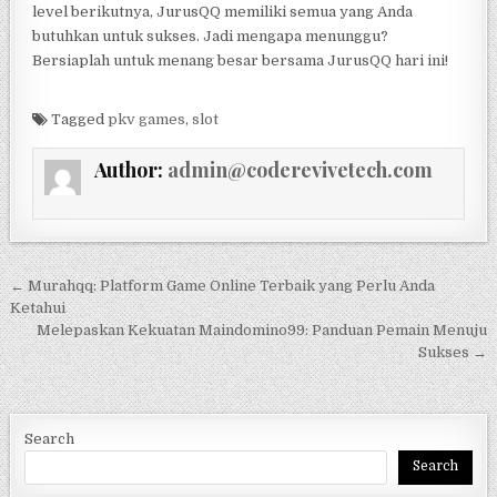
level berikutnya, JurusQQ memiliki semua yang Anda
butuhkan untuk sukses. Jadi mengapa menunggu?
Bersiaplah untuk menang besar bersama JurusQQ hari ini!
Tagged
pkv games
,
slot
Author:
admin@coderevivetech.com
Post navigation
← Murahqq: Platform Game Online Terbaik yang Perlu Anda
Ketahui
Melepaskan Kekuatan Maindomino99: Panduan Pemain Menuju
Sukses →
Search
Search