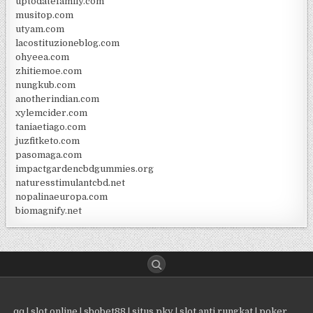
uptodatefamily.com
musitop.com
utyam.com
lacostituzioneblog.com
ohyeea.com
zhitiemoe.com
nungkub.com
anotherindian.com
xylemcider.com
taniaetiago.com
juzfitketo.com
pasomaga.com
impactgardencbdgummies.org
naturesstimulantcbd.net
nopalinaeuropa.com
biomagnify.net
qq
|
slot online
|
sbobet88
|
situs pkv
|
slot anti rungkat
|
poker