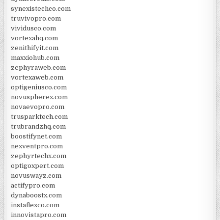
synexistechco.com
truvivopro.com
vividusco.com
vortexahq.com
zenithifyit.com
maxxiohub.com
zephyraweb.com
vortexaweb.com
optigeniusco.com
novuspherex.com
novaevopro.com
trusparktech.com
trubrandzhq.com
boostifynet.com
nexventpro.com
zephyrtechx.com
optigoxpert.com
novuswayz.com
actifypro.com
dynaboostx.com
instaflexco.com
innovistapro.com