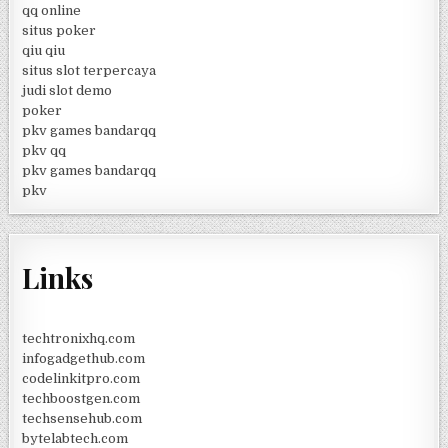
qq online
situs poker
qiu qiu
situs slot terpercaya
judi slot demo
poker
pkv games bandarqq
pkv qq
pkv games bandarqq
pkv
Links
techtronixhq.com
infogadgethub.com
codelinkitpro.com
techboostgen.com
techsensehub.com
bytelabtech.com