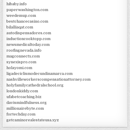
hibaby.info
paperwashington.com
weedemup.com
bestchancecasino.com
bilalliaqat.com
autodispensadores.com
inductioncooktopp.com
newsmedicaltoday.com
roofingnevada.info
magconnectx.com
synexispro.com
holayomi.com
ligadeciclismodecundinamarca.com
nashvilleworkerscompensationattorney.com
holyfamilycathedralschool.org
londonkiddy.com
ufabetcoaching.biz
davismindfulness.org
millionairebyte.com
fortechday.com
getcaminorealestateusa.xyz