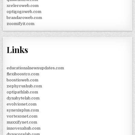
xceleroweb.com
optigogoweb.com
brandaroweb.com
zoomifyit.com
Links
educationalnewsupdates.com
flexiboostco.com
boostioweb.com
zephyrushub.com
optipathlab.com
dynabytelab.com
evolvionet.com
synexisplus.com
vortexonet.com
maxxifynet.com
innovexahub.com
dynacorelab.com