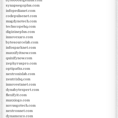
byteboostgenius.com
synapsegoplus.com
infopedianet.com
codepulsenet.com
magdynotech.com
techscopehq.com
digizineplus.com
innovexaro.com
bytesourcelab.com
infosparknet.com
maxxifyitnow.com
quixifynow.com
zephyruspro.com
optipathx.com
nextronixlab.com
zentrixhq.com
innovestanet.com
dynabytexpert.com
flexifyit.com
maxxiogo.com
novusgotech.com
nextronnet.com
dynamoxco.com