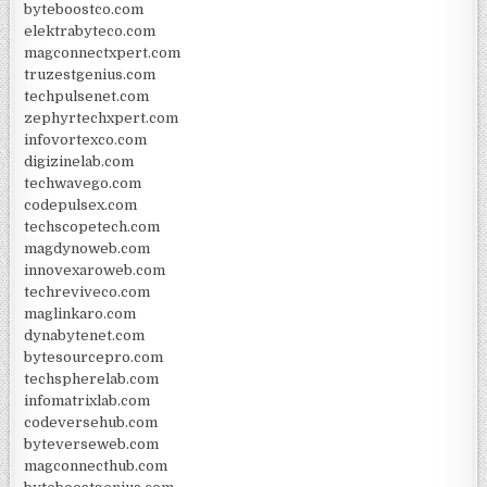
byteboostco.com
elektrabyteco.com
magconnectxpert.com
truzestgenius.com
techpulsenet.com
zephyrtechxpert.com
infovortexco.com
digizinelab.com
techwavego.com
codepulsex.com
techscopetech.com
magdynoweb.com
innovexaroweb.com
techreviveco.com
maglinkaro.com
dynabytenet.com
bytesourcepro.com
techspherelab.com
infomatrixlab.com
codeversehub.com
byteverseweb.com
magconnecthub.com