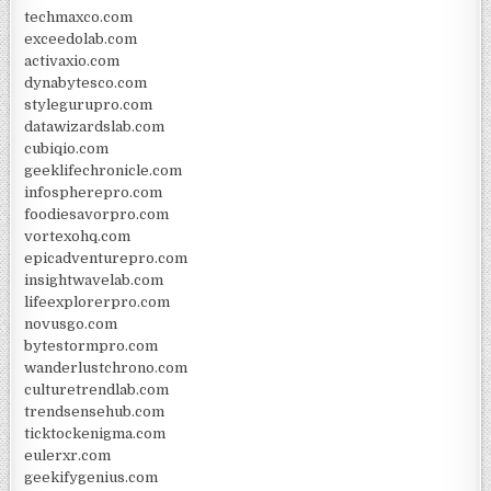
techmaxco.com
exceedolab.com
activaxio.com
dynabytesco.com
stylegurupro.com
datawizardslab.com
cubiqio.com
geeklifechronicle.com
infospherepro.com
foodiesavorpro.com
vortexohq.com
epicadventurepro.com
insightwavelab.com
lifeexplorerpro.com
novusgo.com
bytestormpro.com
wanderlustchrono.com
culturetrendlab.com
trendsensehub.com
ticktockenigma.com
eulerxr.com
geekifygenius.com