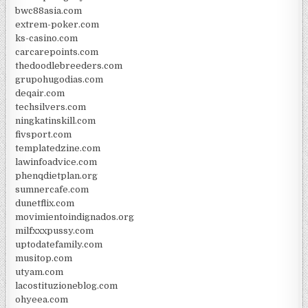
bwc88asia.com
extrem-poker.com
ks-casino.com
carcarepoints.com
thedoodlebreeders.com
grupohugodias.com
deqair.com
techsilvers.com
ningkatinskill.com
fivsport.com
templatedzine.com
lawinfoadvice.com
phenqdietplan.org
sumnercafe.com
dunetflix.com
movimientoindignados.org
milfxxxpussy.com
uptodatefamily.com
musitop.com
utyam.com
lacostituzioneblog.com
ohyeea.com