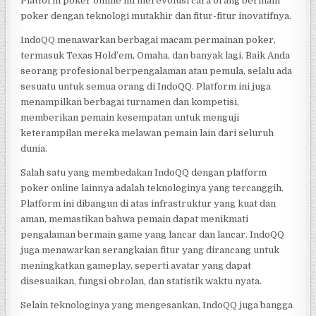
Platform poker online ini merevolusi cara orang bermain
poker dengan teknologi mutakhir dan fitur-fitur inovatifnya.
IndoQQ menawarkan berbagai macam permainan poker,
termasuk Texas Hold’em, Omaha, dan banyak lagi. Baik Anda
seorang profesional berpengalaman atau pemula, selalu ada
sesuatu untuk semua orang di IndoQQ. Platform ini juga
menampilkan berbagai turnamen dan kompetisi,
memberikan pemain kesempatan untuk menguji
keterampilan mereka melawan pemain lain dari seluruh
dunia.
Salah satu yang membedakan IndoQQ dengan platform
poker online lainnya adalah teknologinya yang tercanggih.
Platform ini dibangun di atas infrastruktur yang kuat dan
aman, memastikan bahwa pemain dapat menikmati
pengalaman bermain game yang lancar dan lancar. IndoQQ
juga menawarkan serangkaian fitur yang dirancang untuk
meningkatkan gameplay, seperti avatar yang dapat
disesuaikan, fungsi obrolan, dan statistik waktu nyata.
Selain teknologinya yang mengesankan, IndoQQ juga bangga