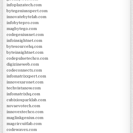
infoplazatech.com
bytegeniusxpert.com
innovatebytelab.com
infobytepro.com
magbytego.com
codegeniusnet.com
infoinsightnet.com
bytesourcehq.com
byteinsightnet.com
codepulsetechco.com
digizineweb.com
codeconnectx.com
infomatrixxpert.com
innovexaronet.com
techvistanow.com
infomatrixhq.com
cubixiosparklab.com
novaevotech.com
innovextechco.com
maglinkgenius.com
magcircuitlab.com
codewavex.com