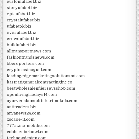
customufabet.biz
storyufabet.biz
epicufabet.biz
crystalufabet.biz
ufabetok.biz
everufabet.biz
crowdufabet.biz
buildufabet.biz
alltransportnews.com
fashiontrandsnews.com
bbcreporters.com
cryptocasinoguid.com
leadingedgemarketingsolutionsmi.com
kastratigeneralcontractinginc.co
bestwholesalenfljerseysshop.com
openlivinglabdays14.com
ayurvedakonsultti-kari-nokela.com
antitraders.biz
aryanews24.com
xscape-it.com
777azino-mobile.com
cobbseniorbowl.com
technowdesign.com