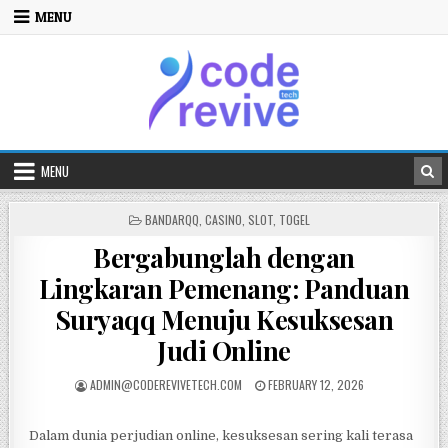
Skip to content
MENU
MENU
POSTED IN
BANDARQQ
,
CASINO
,
SLOT
,
TOGEL
Bergabunglah dengan
Lingkaran Pemenang: Panduan
Suryaqq Menuju Kesuksesan
Judi Online
POSTED BY
POSTED ON
ADMIN@CODEREVIVETECH.COM
FEBRUARY 12, 2026
Dalam dunia perjudian online, kesuksesan sering kali terasa