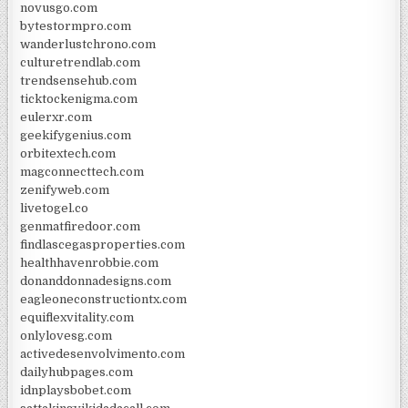
novusgo.com
bytestormpro.com
wanderlustchrono.com
culturetrendlab.com
trendsensehub.com
ticktockenigma.com
eulerxr.com
geekifygenius.com
orbitextech.com
magconnecttech.com
zenifyweb.com
livetogel.co
genmatfiredoor.com
findlascegasproperties.com
healthhavenrobbie.com
donanddonnadesigns.com
eagleoneconstructiontx.com
equiflexvitality.com
onlylovesg.com
activedesenvolvimento.com
dailyhubpages.com
idnplaysbobet.com