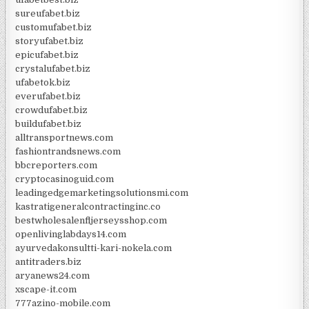
sureufabet.biz
customufabet.biz
storyufabet.biz
epicufabet.biz
crystalufabet.biz
ufabetok.biz
everufabet.biz
crowdufabet.biz
buildufabet.biz
alltransportnews.com
fashiontrandsnews.com
bbcreporters.com
cryptocasinoguid.com
leadingedgemarketingsolutionsmi.com
kastratigeneralcontractinginc.co
bestwholesalenfljerseysshop.com
openlivinglabdays14.com
ayurvedakonsultti-kari-nokela.com
antitraders.biz
aryanews24.com
xscape-it.com
777azino-mobile.com