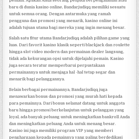
pemain. Apakah Anda seorang penjudi berpengalaman atau
baru di dunia kasino online, Bandarjudiqq memiliki sesuatu
untuk semua orang. Dengan antarmuka yang ramah
pengguna dan promosi yang menarik, kasino online ini
adalah tujuan utama bagi mereka yang ingin menang besar.
Salah satu fitur utama Bandarjudiqq adalah pilihan game yang
luas. Dari favorit kasino klasik seperti blackjack dan roulette
hingga slot video modern dan permainan dealer langsung,
tidak ada kekurangan opsi untuk dijelajahi pemain. Kasino
juga secara teratur memperbarui perpustakaan
permainannya untuk menjaga hal -hal tetap segar dan
menarik bagi pelanggannya.
Selain berbagai permainannya, Bandarjudiqq juga
menawarkan bonus dan promosi yang murah hati kepada
para pemainnya. Dari bonus selamat datang untuk anggota
baru hingga promosi berkelanjutan untuk pelanggan yang
loyal, ada banyak peluang untuk meningkatkan bankroll Anda
dan meningkatkan peluang Anda untuk menang besar.
Kasino ini juga memiliki program VIP yang memberi
penghargaan kepada pemainnya yang paling berdedikasi