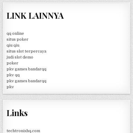
LINK LAINNYA
qq online
situs poker
qiu qiu
situs slot terpercaya
judi slot demo
poker
pkv games bandarqq
pkv qq
pkv games bandarqq
pkv
Links
techtronixhq.com