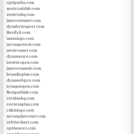
optipathx.com
nextronixlab.com
zentrixhq.com
innovestanet.com
dynabytexpert.com
flexifyit.com
maxxiogo.com
novusgotech.com
nextronnet.com
dynamoxco.com
zenturogen.com
innovexaweb.com
brandioplus.com
dynawebpro.com
synapsegen.com
flexipathlab.com
vividushq.com
vortexaplus.com
cubixiogo.com
novuspherenet.com
orbitechnet.com
optiwavex.com