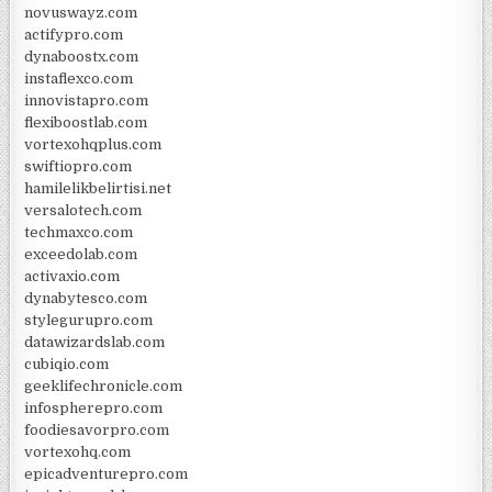
novuswayz.com
actifypro.com
dynaboostx.com
instaflexco.com
innovistapro.com
flexiboostlab.com
vortexohqplus.com
swiftiopro.com
hamilelikbelirtisi.net
versalotech.com
techmaxco.com
exceedolab.com
activaxio.com
dynabytesco.com
stylegurupro.com
datawizardslab.com
cubiqio.com
geeklifechronicle.com
infospherepro.com
foodiesavorpro.com
vortexohq.com
epicadventurepro.com