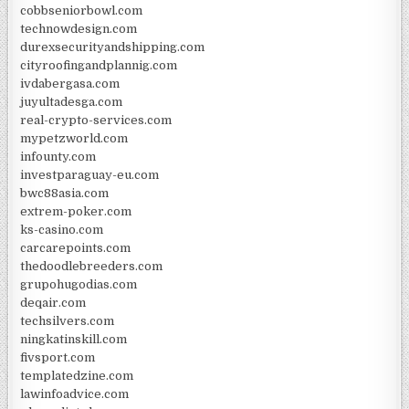
cobbseniorbowl.com
technowdesign.com
durexsecurityandshipping.com
cityroofingandplannig.com
ivdabergasa.com
juyultadesga.com
real-crypto-services.com
mypetzworld.com
infounty.com
investparaguay-eu.com
bwc88asia.com
extrem-poker.com
ks-casino.com
carcarepoints.com
thedoodlebreeders.com
grupohugodias.com
deqair.com
techsilvers.com
ningkatinskill.com
fivsport.com
templatedzine.com
lawinfoadvice.com